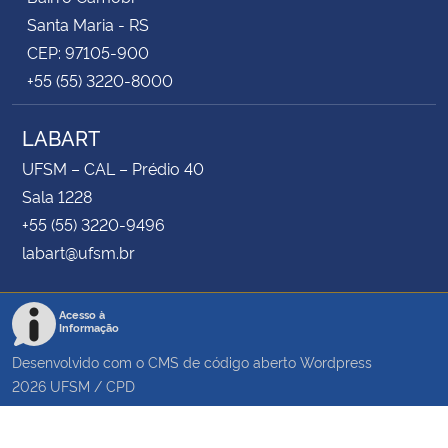
Santa Maria - RS
CEP: 97105-900
+55 (55) 3220-8000
LABART
UFSM – CAL – Prédio 40
Sala 1228
+55 (55) 3220-9496
labart@ufsm.br
Acesso à
Informação
Desenvolvido com o CMS de código aberto
Wordpress
2026
UFSM
/
CPD