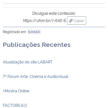
Ministério da Cidadania
Divulgue este conteúdo:
Ministério da Saúde
https://ufsm.br/r-642-6
Copiar
para área de transf
Ministério de Minas e Energia
Registrado em
BANNER
Publicações Recentes
Ministério da Ciência, Tecnologia, Inovações e Comunicações
Ministério do Meio Ambiente
Atualização do site LABART
Ministério do Turismo
7º Fórum Arte, Cinema e Audiovisual
Ministério do Desenvolvimento Regional
+Mostra Online
Controladoria-Geral da União
FACTORS 6.0
Ministério da Mulher, da Família e dos Direitos Humanos