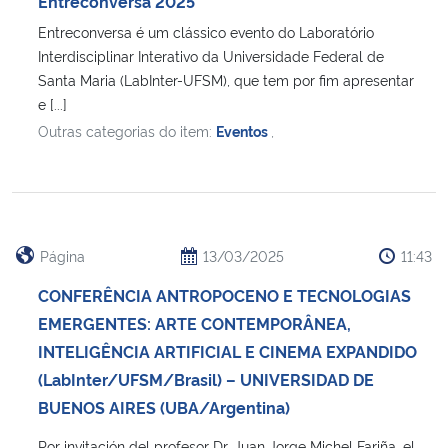
Entreconversa 2025
Ministério da Cidadania
Entreconversa é um clássico evento do Laboratório
Interdisciplinar Interativo da Universidade Federal de
Ministério da Saúde
Santa Maria (LabInter-UFSM), que tem por fim apresentar
e [...]
Ministério de Minas e Energia
Outras categorias do item:
Eventos
,
Ministério da Ciência, Tecnologia, Inovações e Comunicações
Ministério do Meio Ambiente
Página
13/03/2025
11:43
Ministério do Turismo
CONFERÊNCIA ANTROPOCENO E TECNOLOGIAS
EMERGENTES: ARTE CONTEMPORÂNEA,
Ministério do Desenvolvimento Regional
INTELIGÊNCIA ARTIFICIAL E CINEMA EXPANDIDO
(LabInter/UFSM/Brasil) – UNIVERSIDAD DE
Controladoria-Geral da União
BUENOS AIRES (UBA/Argentina)
Ministério da Mulher, da Família e dos Direitos Humanos
Por invitación del profesor Dr. Juan Jorge Michel Fariña, el