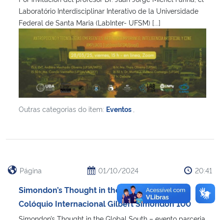
Laboratório Interdisciplinar Interativo de la Universidade
Federal de Santa Maria (LabInter- UFSM) [...]
Secretaria-Geral
Secretaria de Governo
Gabinete de Segurança Institucional
Advocacia-Geral da União
Outras categorias do item:
Eventos
,
Banco Central do Brasil
Planalto
Página
01/10/2024
20:41
Simondon’s Thought in the Global South e
Colóquio Internacional Gilbert Simondon 100
Simondon’s Thought in the Global South – evento parceria