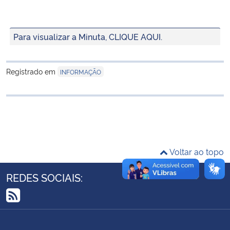
Ministério da Cidadania
Para visualizar a Minuta, CLIQUE AQUI.
Ministério da Saúde
Ministério de Minas e Energia
Registrado em
INFORMAÇÃO
Ministério da Ciência, Tecnologia, Inovações e Comunicações
Ministério do Meio Ambiente
Ministério do Turismo
Voltar ao topo
Ministério do Desenvolvimento Regional
REDES SOCIAIS:
Controladoria-Geral da União
RSS
Ministério da Mulher, da Família e dos Direitos Humanos