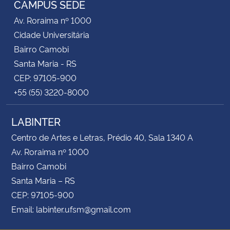
CAMPUS SEDE
Av. Roraima nº 1000
Secretaria-Geral
Cidade Universitária
Bairro Camobi
Secretaria de Governo
Santa Maria - RS
CEP: 97105-900
Gabinete de Segurança Institucional
+55 (55) 3220-8000
Advocacia-Geral da União
LABINTER
Banco Central do Brasil
Centro de Artes e Letras, Prédio 40, Sala 1340 A
Av. Roraima nº 1000
Planalto
Bairro Camobi
Santa Maria – RS
CEP: 97105-900
Email: labinter.ufsm@gmail.com