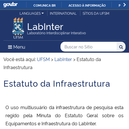
COMUNICA BR
ACESSO À INFORMAÇÃO
PARTI
Casa Civil
LANGUAGES
INTERNATIONAL
SÍTIOS DA UFSM
IR
PARA
LabInter
Ministério da Justiça e Segurança Pública
O
Laboratório Interdisciplinar Interativo
CONTEÚDO
Ministério da Defesa
Buscar no no Sítio
Busca
Busca:
Menu Principal do Sítio
Menu
Busc
Ministério das Relações Exteriores
Você está aqui:
UFSM
>
LabInter
>
Estatuto da
Infraestrutura
Ministério da Economia
Estatuto da Infraestrutura
Início do conteúdo
Ministério da Infraestrutura
Ministério da Agricultura, Pecuária e Abastecimento
O uso multiusuário da infraestrutura de pesquisa esta
regido pela Minuta do Estatuto Geral sobre os
Ministério da Educação
Equipamentos e Infraestrutura do LabInter.