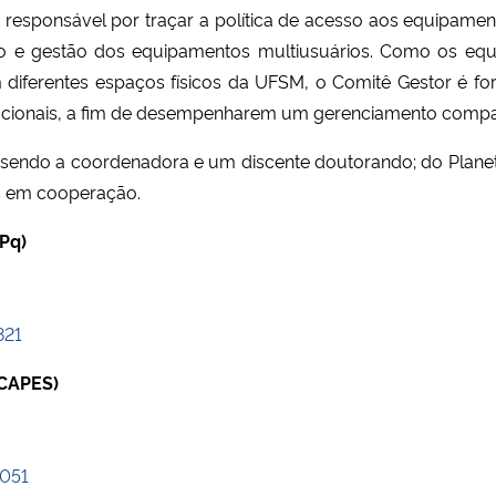
 responsável por traçar a política de acesso aos equipamen
so e gestão dos equipamentos multiusuários. Como os equ
m diferentes espaços físicos da UFSM, o Comitê Gestor é f
cionais, a fim de desempenharem um gerenciamento compar
 sendo a coordenadora e um discente doutorando; do Plane
is em cooperação.
Pq)
821
 CAPES)
0051