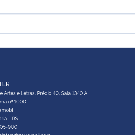
TER
e Artes e Letras, Prédio 40, Sala 1340 A
ima nº 1000
Camobi
ria – RS
105-900
abinter.ufsm@gmail.com