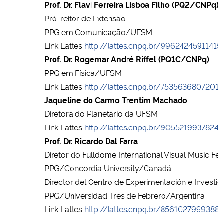
Prof. Dr. Flavi Ferreira Lisboa Filho (PQ2/CNPq
Pró-reitor de Extensão
PPG em Comunicação/UFSM
Link Lattes
http://lattes.cnpq.br/996242459114
Prof. Dr. Rogemar André Riffel (PQ1C/CNPq)
PPG em Física/UFSM
Link Lattes
http://lattes.cnpq.br/753563680720
Jaqueline do Carmo Trentim Machado
Diretora do Planetário da UFSM
Link Lattes
http://lattes.cnpq.br/905521993782
Prof. Dr. Ricardo Dal Farra
Diretor do Fulldome International Visual Music F
PPG/Concordia University/Canadá
Director del Centro de Experimentación e Invest
PPG/Universidad Tres de Febrero/Argentina
Link Lattes
http://lattes.cnpq.br/856102799938