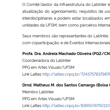
O Comitê Gestor da Infraestrutura do LabInter é
atualização do agendamento, requisitos de u
interdisciplinares e podem estar localizados e
unidades da UFSM, bem como parceiros interna
Seus membros são representantes do LabInter,
com coparticipação; e de Eventos Internaciona
Profa. Dra. Andreia Machado Oliveira (PQ2/CN
Coordenadora do LabInter
PPG em Artes Visuais/UFSM
Link Lattes
http://lattes.cnpq.br/7243757837987
Drnd. Matheus M. dos Santos Camargo (Bolsa
Membro LabInter
PPG em Artes Visuais/UFSM
Link Lattes
http://lattes.cnpq.br/839507475011