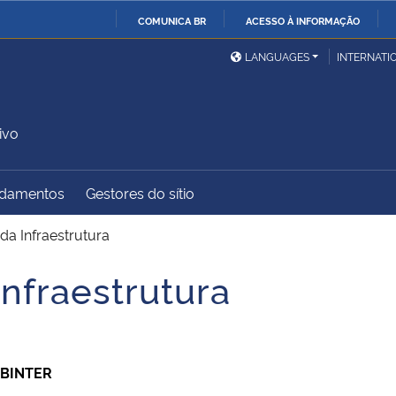
COMUNICA BR
ACESSO À INFORMAÇÃO
Ministério da Defesa
Ministério das Relações
Mini
IR
LANGUAGES
INTERNATI
Exteriores
PARA
O
Ministério da Cidadania
Ministério da Saúde
Mini
CONTEÚDO
ivo
damentos
Gestores do sítio
Ministério do
Controladoria-Geral da
Mini
Desenvolvimento Regional
União
Famí
da Infraestrutura
Hum
nfraestrutura
Advocacia-Geral da União
Banco Central do Brasil
Plan
ABINTER