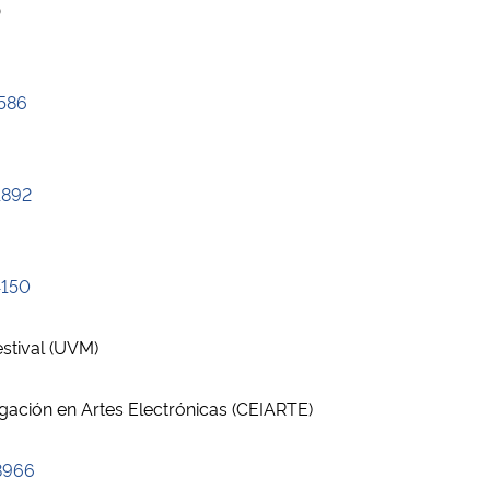
)
1586
1892
4150
estival (UVM)
igación en Artes Electrónicas (CEIARTE)
8966