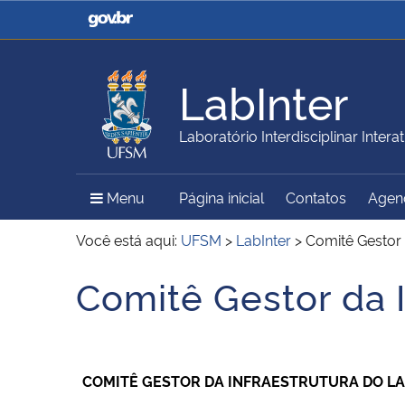
Casa Civil
Ministério da Justiça e
Segurança Pública
LabInter
Ministério da Agricultura,
Ministério da Educação
Laboratório Interdisciplinar Interat
Pecuária e Abastecimento
Menu Principal do Sítio
Menu
Página inicial
Contatos
Agen
Ministério do Meio Ambiente
Ministério do Turismo
Você está aqui:
UFSM
>
LabInter
>
Comitê Gestor 
Comitê Gestor da I
Início do conteúdo
Secretaria de Governo
Gabinete de Segurança
Institucional
COMITÊ GESTOR DA INFRAESTRUTURA DO L