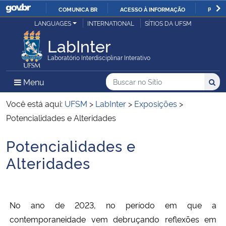
COMUNICA BR
ACESSO À INFORMAÇÃO
PARTI
Casa Civil
LANGUAGES
INTERNATIONAL
SÍTIOS DA UFSM
IR
PARA
LabInter
Ministério da Justiça e Segurança Pública
O
Laboratório Interdisciplinar Interativo
CONTEÚDO
Ministério da Defesa
Buscar no no Sítio
Busca
Busca:
Menu Principal do Sítio
Menu
Busc
Ministério das Relações Exteriores
Você está aqui:
UFSM
>
LabInter
>
Exposições
>
Potencialidades e Alteridades
Ministério da Economia
Potencialidades e
Início do conteúdo
Ministério da Infraestrutura
Alteridades
Ministério da Agricultura, Pecuária e Abastecimento
No ano de 2023, no período em que a
Ministério da Educação
contemporaneidade vem debruçando reflexões em