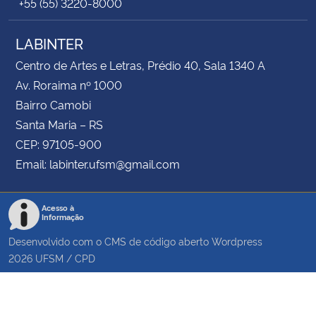
+55 (55) 3220-8000
LABINTER
Centro de Artes e Letras, Prédio 40, Sala 1340 A
Av. Roraima nº 1000
Bairro Camobi
Santa Maria – RS
CEP: 97105-900
Email: labinter.ufsm@gmail.com
Acesso à
Informação
Desenvolvido com o CMS de código aberto
Wordpress
2026
UFSM
/
CPD