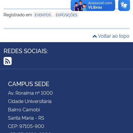
Secretaria-Geral
Registrado em
,
EVENTOS
EXPOSIÇÕES
Secretaria de Governo
Voltar ao topo
Gabinete de Segurança Institucional
REDES SOCIAIS:
Advocacia-Geral da União
RSS
Banco Central do Brasil
CAMPUS SEDE
Av. Roraima nº 1000
Planalto
Cidade Universitária
Bairro Camobi
Santa Maria - RS
CEP: 97105-900