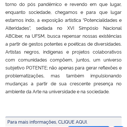
torno do pós pandêmico e revendo em que lugar,
Ministério da Cidadania
enquanto sociedade, chegamos e para que lugar
estamos indo, a exposição artística “Potencialidades e
Ministério da Saúde
Alteridades”, sediada no XVI Simpósio Nacional
Ministério de Minas e Energia
ABCiber, na UFSM, busca repensar nossas existências
a partir de gestos potentes e poéticas de diversidades.
Ministério da Ciência, Tecnologia, Inovações e Comunicações
Artistas negros, indígenas e projetos colaborativos
com comunidades compõem, juntos, um universo
Ministério do Meio Ambiente
subjetivo POTENTE; não apenas para gerar reflexões e
problematizações, mas também impulsionando
Ministério do Turismo
mudanças a partir de sua crescente presença no
ambiente da Arte na universidade e na sociedade.
Ministério do Desenvolvimento Regional
Controladoria-Geral da União
Para mais informações, CLIQUE AQUI.
Ministério da Mulher, da Família e dos Direitos Humanos