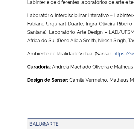
LabInter e de diferentes laboratórios de arte e t
Laborat
ó
rio Interdisciplinar Interativo – LabIn
Fabiane
Urquhart
Duarte, Ingra Oliveira Ribei
Santana); Laborat
ó
rio Arte Design – LAD/UFSM 
Á
frica do Sul (Rene Alicia Smith, Niresh Singh, 
Ambiente de Realidade Virtual (Sansar:
https://
Curadoria:
Andreia Machado Oliveira e Matheu
Design de Sansar:
Camila Vermelho, Matheus Mo
BALU@ARTE