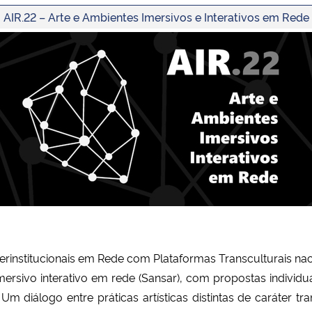
AIR.22 – Arte e Ambientes Imersivos e Interativos em Rede
erinstitucionais em Rede com Plataformas Transculturais naci
mersivo interativo em rede (Sansar), com propostas individu
 diálogo entre práticas artísticas distintas de caráter tra