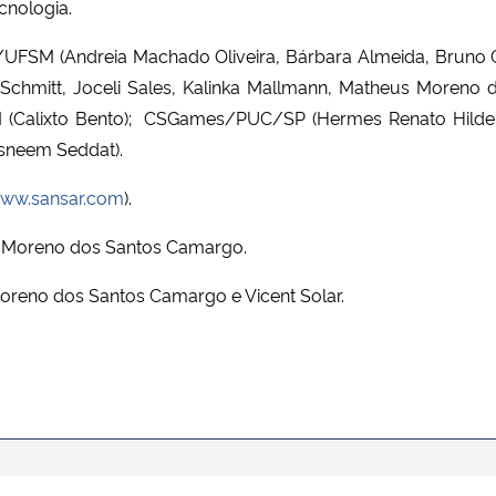
ecnologia.
ter/UFSM (Andreia Machado Oliveira, B
á
rbara Almeida, Bruno 
ro Schmitt, Joceli Sales, Kalinka Mallmann, Matheus Moreno
(Calixto Bento);
CSGames/PUC/SP (Hermes Renato Hildebra
Tasneem Seddat).
www.sansar.com
).
s
Moreno dos Santos Camargo
.
reno dos Santos Camargo e Vicent Solar.