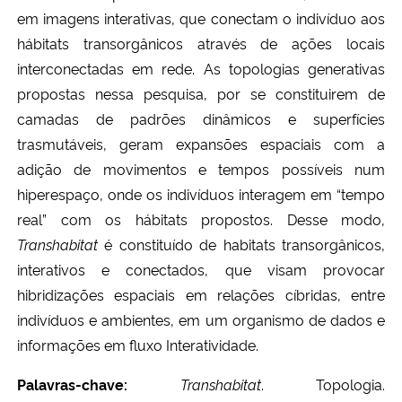
em imagens interativas, que conectam o indivíduo aos
hábitats transorgânicos através de ações locais
Secretaria-Geral
interconectadas em rede. As topologias generativas
Secretaria de Governo
propostas nessa pesquisa, por se constituirem de
camadas de padrões dinâmicos e superfícies
Gabinete de Segurança Institucional
trasmutáveis, geram expansões espaciais com a
adição de movimentos e tempos possíveis num
Advocacia-Geral da União
hiperespaço, onde os indivíduos interagem em “tempo
real” com os hábitats propostos. Desse modo,
Banco Central do Brasil
Transhabitat
é constituído de habitats transorgânicos,
interativos e conectados, que visam provocar
Planalto
hibridizações espaciais em relações cíbridas, entre
indivíduos e ambientes, em um organismo de dados e
informações em fluxo Interatividade.
Palavras-chave:
Transhabitat
. Topologia.