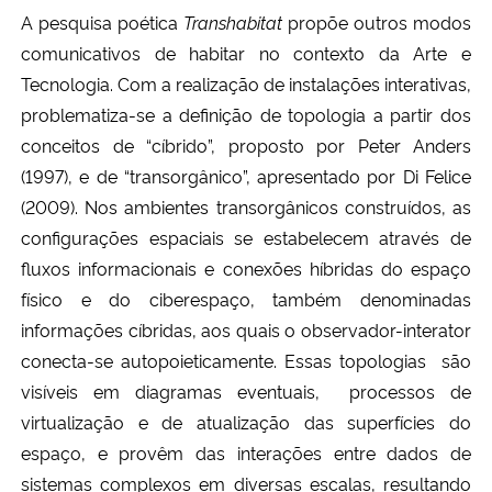
Ministério da Cidadania
A pesquisa poética
Transhabitat
propõe outros modos
comunicativos de habitar no contexto da Arte e
Ministério da Saúde
Tecnologia. Com a realização de instalações interativas,
problematiza-se a definição de topologia a partir dos
Ministério de Minas e Energia
conceitos de “cíbrido”, proposto por Peter Anders
(1997), e de “transorgânico”, apresentado por Di Felice
Ministério da Ciência, Tecnologia, Inovações e Comunicações
(2009). Nos ambientes transorgânicos construídos, as
configurações espaciais se estabelecem através de
Ministério do Meio Ambiente
fluxos informacionais e conexões híbridas do espaço
físico e do ciberespaço, também denominadas
Ministério do Turismo
informações cíbridas, aos quais o observador-interator
conecta-se autopoieticamente. Essas topologias são
Ministério do Desenvolvimento Regional
visíveis em diagramas eventuais, processos de
virtualização e de atualização das superfícies do
Controladoria-Geral da União
espaço, e provêm das interações entre dados de
sistemas complexos em diversas escalas, resultando
Ministério da Mulher, da Família e dos Direitos Humanos