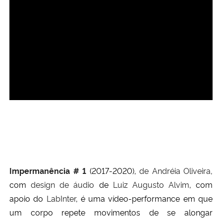
Ministério da Cidadania
Ministério da Saúde
Ministério de Minas e Energia
Ministério da Ciência, Tecnologia, Inovações e Comunicações
Ministério do Meio Ambiente
Ministério do Turismo
Ministério do Desenvolvimento Regional
Impermanência # 1
(2017-2020),
de Andréia Oliveira,
com
design de áudio
de
Luiz Augusto Alvim
, com
Controladoria-Geral da União
apoio do
LabInter
, é uma vídeo-performance em que
um corpo repete movimentos de se alongar
Ministério da Mulher, da Família e dos Direitos Humanos