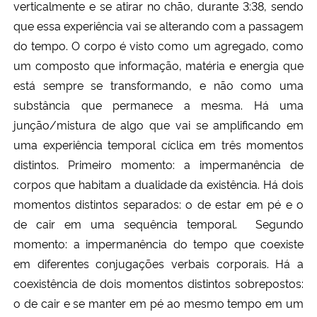
verticalmente e se atirar no chão, durante 3:38, sendo
que essa experiência vai se alterando com a passagem
Secretaria-Geral
do tempo.
O corpo é visto como um agregado, como
um composto que informação, matéria e energia que
Secretaria de Governo
está sempre se transformando, e não como uma
substância que permanece a mesma. Há uma
Gabinete de Segurança Institucional
junção/mistura de algo que vai se amplificando em
uma experiência temporal cíclica em três momentos
Advocacia-Geral da União
distintos. Primeiro momento: a impermanência de
Banco Central do Brasil
corpos que habitam a dualidade da existência. Há dois
momentos distintos separados: o de estar em pé e o
Planalto
de cair em uma sequência temporal.
Segundo
momento: a impermanência do tempo que coexiste
em diferentes conjugações verbais corporais. Há a
coexistência de dois momentos distintos sobrepostos:
o de cair e se manter em pé ao mesmo tempo em um