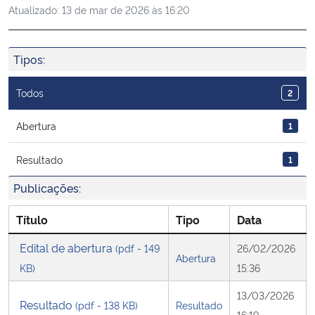
Atualizado:
13 de mar de 2026 às 16:20
Ministério da Cidadania
Ministério da Saúde
Tipos:
Ministério de Minas e Energia
Todos
2
Ministério da Ciência, Tecnologia, Inovações e Comunicações
Abertura
1
Resultado
1
Ministério do Meio Ambiente
Publicações:
Ministério do Turismo
Título
Tipo
Data
Ministério do Desenvolvimento Regional
Edital de abertura
(pdf - 149
26/02/2026
Abertura
KB)
15:36
Controladoria-Geral da União
13/03/2026
Resultado
(pdf - 138 KB)
Resultado
Ministério da Mulher, da Família e dos Direitos Humanos
16:19