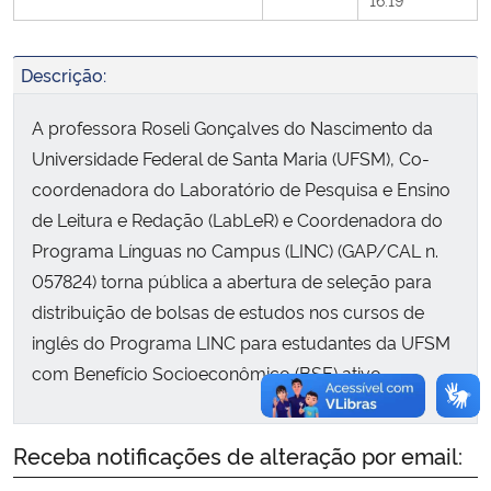
Secretaria-Geral
Descrição:
Secretaria de Governo
A professora Roseli Gonçalves do Nascimento da
Universidade Federal de Santa Maria (UFSM), Co-
Gabinete de Segurança Institucional
coordenadora do Laboratório de Pesquisa e Ensino
de Leitura e Redação (LabLeR) e Coordenadora do
Advocacia-Geral da União
Programa Línguas no Campus (LINC) (GAP/CAL n.
057824) torna pública a abertura de seleção para
Banco Central do Brasil
distribuição de bolsas de estudos nos cursos de
inglês do Programa LINC para estudantes da UFSM
Planalto
com Benefício Socioeconômico (BSE) ativo.
Receba notificações de alteração por email: