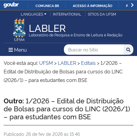
COMUNICA BR
ACESSO À INFORMAÇÃO
PARTI
Casa Civil
LANGUAGES
INTERNATIONAL
SÍTIOS DA UFSM
IR
PARA
LABLER
Ministério da Justiça e Segurança Pública
O
Laboratório de Pesquisa e Ensino de Leitura e Redação
CONTEÚDO
Ministério da Defesa
Buscar no no Sítio
Busca
Busca:
Menu Principal do Sítio
Menu
Busc
Ministério das Relações Exteriores
Você está aqui:
UFSM
>
LABLER
>
Editais
>
1/2026 –
Edital de Distribuição de Bolsas para cursos do LINC
Ministério da Economia
(2026/1) – para estudantes com BSE
Ministério da Infraestrutura
Início do conteúdo
Outro:
1/2026 – Edital de Distribuição
de Bolsas para cursos do LINC (2026/1)
Ministério da Agricultura, Pecuária e Abastecimento
– para estudantes com BSE
Ministério da Educação
Publicado:
26 de fev de 2026 às 15:46