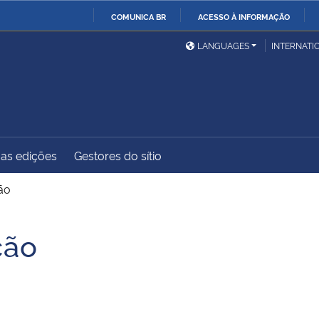
COMUNICA BR
ACESSO À INFORMAÇÃO
Ministério da Defesa
Ministério das Relações
Mini
IR
LANGUAGES
INTERNATI
Exteriores
PARA
O
Ministério da Cidadania
Ministério da Saúde
Mini
CONTEÚDO
as edições
Gestores do sítio
Ministério do
Controladoria-Geral da
Mini
Desenvolvimento Regional
União
Famí
ão
Hum
ção
Advocacia-Geral da União
Banco Central do Brasil
Plan