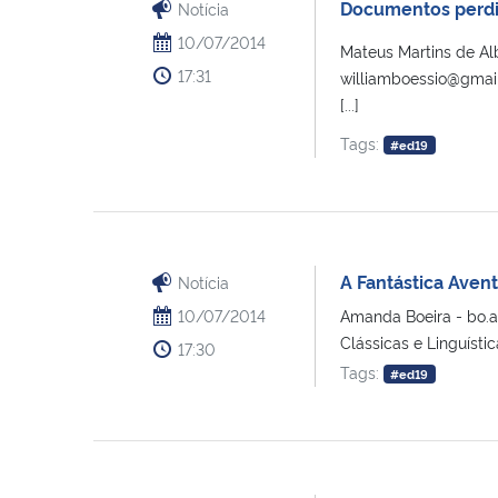
Documentos perdid
Notícia
10/07/2014
Mateus Martins de A
17:31
williamboessio@gmail
[...]
Tags:
#ed19
A Fantástica Aven
Notícia
10/07/2014
Amanda Boeira - bo.a
Clássicas e Linguístic
17:30
Tags:
#ed19