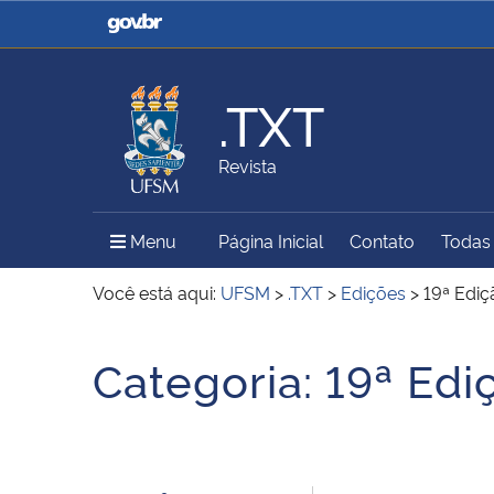
Casa Civil
Ministério da Justiça e
Segurança Pública
.TXT
Ministério da Agricultura,
Ministério da Educação
Revista
Pecuária e Abastecimento
Menu Principal do Sítio
Menu
Página Inicial
Contato
Todas 
Ministério do Meio Ambiente
Ministério do Turismo
Você está aqui:
UFSM
>
.TXT
>
Edições
>
19ª Ediç
Início do conteúdo
Categoria:
19ª Edi
Secretaria de Governo
Gabinete de Segurança
Institucional