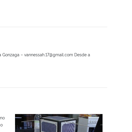
sa Gonzaga – vannessah.17@gmail.com Desde a
ano
No