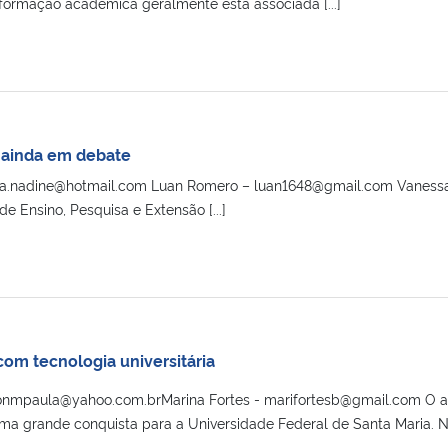
a formação acadêmica geralmente está associada [...]
 ainda em debate
ulia.nadine@hotmail.com Luan Romero – luan1648@gmail.com Vanes
e Ensino, Pesquisa e Extensão [...]
com tecnologia universitária
nonmpaula@yahoo.com.brMarina Fortes - marifortesb@gmail.com O 
ma grande conquista para a Universidade Federal de Santa Maria. 