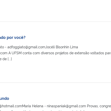
ado por você?
to - adfoggiato@gmail.comJocéli Bisonhin Lima
l.com A UFSM conta com diversos projetos de extensão voltados par
de [...]
Mundo
x3@hotmail.comMaria Helena - ninaspaniak@gmail.com Provas, congres