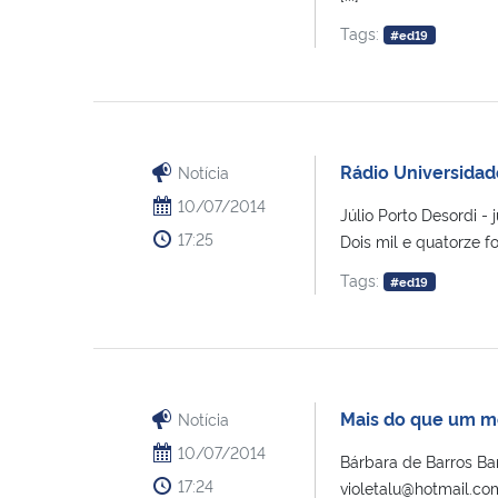
Tags:
#ed19
Rádio Universidad
Notícia
10/07/2014
Júlio Porto Desordi 
17:25
Dois mil e quatorze f
Tags:
#ed19
Mais do que um m
Notícia
10/07/2014
Bárbara de Barros B
17:24
violetalu@hotmail.co