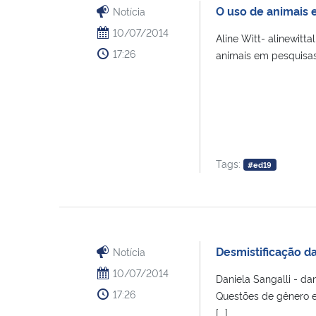
O uso de animais 
Notícia
10/07/2014
Aline Witt- alinewit
17:26
animais em pesquisas
Tags:
#ed19
Desmistificação d
Notícia
10/07/2014
Daniela Sangalli - d
17:26
Questões de gênero e
[...]