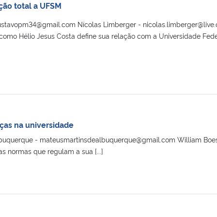
ção total a UFSM
ustavopm34@gmail.com Nícolas Limberger - nicolas.limberger@live
é como Hélio Jesus Costa define sua relação com a Universidade Fede
ças na universidade
lbuquerque - mateusmartinsdealbuquerque@gmail.com William Boes
 normas que regulam a sua [...]