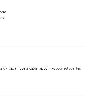
.com
ral
sio - williamboessio@gmail.com Poucos estudantes