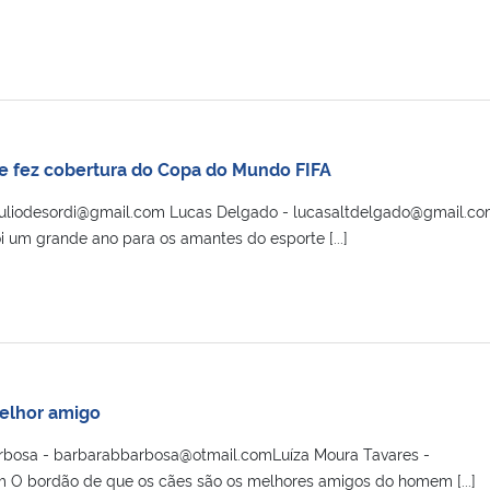
e fez cobertura do Copa do Mundo FIFA
- juliodesordi@gmail.com Lucas Delgado - lucasaltdelgado@gmail.c
oi um grande ano para os amantes do esporte [...]
elhor amigo
arbosa - barbarabbarbosa@otmail.comLuíza Moura Tavares -
m O bordão de que os cães são os melhores amigos do homem [...]