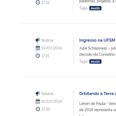
palestras, projetos; 
17:22
Tags:
#ed19
Ingresso na UFSM
Notícia
10/07/2014
Julia Schapowal – j
decisão do Conselho d
17:21
Tags:
#ed19
Orbitando a Terra 
Notícia
10/07/2014
Lenon de Paula - le
17:20
de 2014 representa u
[...]