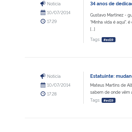
34 anos de dedica
Notícia
10/07/2014
Gustavo Martinez - g
17:29
“Minha vida é aqui”, 
[...]
Tags:
#ed19
Estatuinte: mudan
Notícia
10/07/2014
Mateus Martins de A
sabem de onde vêm as
17:28
Tags:
#ed19