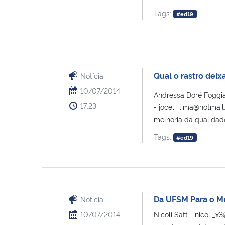
Tags:
#ed19
Qual o rastro deix
Notícia
10/07/2014
Andressa Doré Foggia
17:23
- joceli_lima@hotmai
melhoria da qualidade 
Tags:
#ed19
Da UFSM Para o 
Notícia
10/07/2014
Nicoli Saft - nicoli_