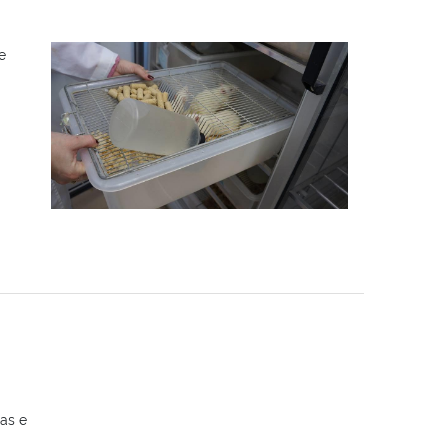
e
as e