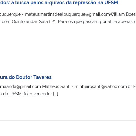
os: a busca pelos arquivos da repressão na UFSM
lbuquerque - mateusmartinsdealbuquerque@gmail.comWilliam Boess
.com Quinto andar. Sala 521. Para os que passam por ali, é apenas 
tura do Doutor Tavares
maanda@gmail.com Matheus Santi - m.ribeirosanti@yahoo.com.br En
a da UFSM, foi o vencedor [...]