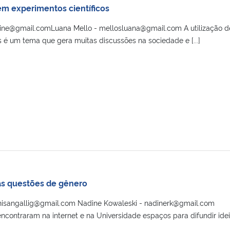
em experimentos científicos
taline@gmail.comLuana Mello - mellosluana@gmail.com A utilização d
 é um tema que gera muitas discussões na sociedade e [...]
as questões de gênero
anisangallig@gmail.com Nadine Kowaleski - nadinerk@gmail.com
ncontraram na internet e na Universidade espaços para difundir idei