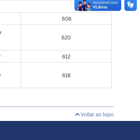
606
r
620
r
612
r
618
Voltar ao topo