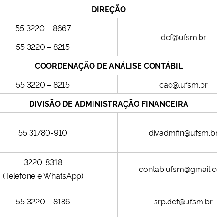
DIREÇÃO
55 3220 – 8667
dcf@ufsm.br
55 3220 – 8215
COORDENAÇÃO DE ANÁLISE CONTÁBIL
55 3220 – 8215
cac@.ufsm.br
DIVISÃO DE ADMINISTRAÇÃO FINANCEIRA
55 31780-910
divadmfin@ufsm.b
3220-8318
contab.ufsm@gmail.
(Telefone e WhatsApp)
55 3220 – 8186
srp.dcf@ufsm.br