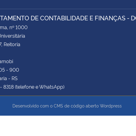
TAMENTO DE CONTABILIDADE E FINANÇAS - D
ima, nº 1000
niversitária
, Reitoria
Camobi
05 - 900
ria - RS
- 8318 (telefone e WhatsApp)
Desenvolvido com o CMS de código aberto
Wordpress