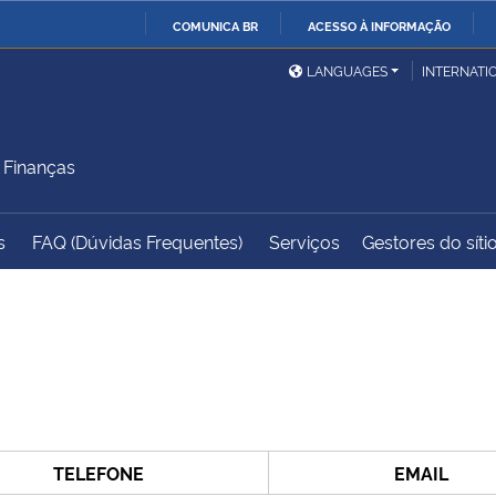
COMUNICA BR
ACESSO À INFORMAÇÃO
Ministério da Defesa
Ministério das Relações
Mini
IR
LANGUAGES
INTERNATI
Exteriores
PARA
O
Ministério da Cidadania
Ministério da Saúde
Mini
CONTEÚDO
 Finanças
s
FAQ (Dúvidas Frequentes)
Serviços
Gestores do síti
Ministério do
Controladoria-Geral da
Mini
Desenvolvimento Regional
União
Famí
Hum
Advocacia-Geral da União
Banco Central do Brasil
Plan
TELEFONE
EMAIL