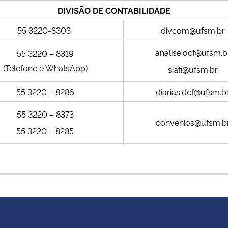
DIVISÃO DE CONTABILIDADE
55 3220-8303
divcom@ufsm.br
analise.dcf@ufsm.b
55 3220 – 8319
(Telefone e WhatsApp)
siafi@ufsm.br
55 3220 – 8286
diarias.dcf@ufsm.b
55 3220 – 8373
convenios@ufsm.b
55 3220 – 8285