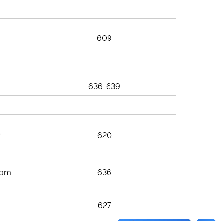
609
636-639
r
620
com
636
627