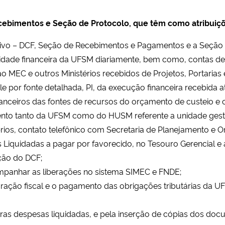
ebimentos e Seção de Protocolo, que têm como atribuiçõ
uivo – DCF, Seção de Recebimentos e Pagamentos e a Seção F
lidade financeira da UFSM diariamente, bem como, contas de
o MEC e outros Ministérios recebidos de Projetos, Portarias
e por fonte detalhada, PI, da execução financeira recebida a
nanceiros das fontes de recursos do orçamento de custeio e c
nto tanto da UFSM como do HUSM referente a unidade gest
óprios, contato telefônico com Secretaria de Planejamento e 
s Liquidadas a pagar por favorecido, no Tesouro Gerencial e a
eção do DCF;
ompanhar as liberações no sistema SIMEC e FNDE;
uração fiscal e o pagamento das obrigações tributárias da UF
ras despesas liquidadas, e pela inserção de cópias dos docu