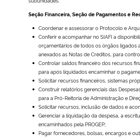
subunidades:
Seção Financeira, Seção de Pagamentos e Rec
C
oordenar e assessorar o Protocolo e Arq
C
onferir e acompanhar no SIAFI a disponibi
orçamentários de todos os órgãos ligados a
anexados as Notas de Créditos, para control
C
ontrolar saldos financeiro dos recursos fi
para após liquidados encaminhar o pagame
S
olicitar recursos financeiros, sistemas pr
C
onstruir relatórios gerenciais das Despesa
para a Pró-Reitoria de Administração e Dir
S
olicitar recursos, inclusão de dados e ac
G
erenciar a liquidação da despesa, a escrit
encaminhados pela PROGEP;
P
agar fornecedores, bolsas, encargos e out