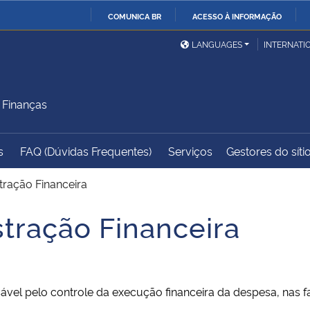
COMUNICA BR
ACESSO À INFORMAÇÃO
Ministério da Defesa
Ministério das Relações
Mini
IR
LANGUAGES
INTERNATI
Exteriores
PARA
O
Ministério da Cidadania
Ministério da Saúde
Mini
CONTEÚDO
 Finanças
s
FAQ (Dúvidas Frequentes)
Serviços
Gestores do síti
Ministério do
Controladoria-Geral da
Mini
Desenvolvimento Regional
União
Famí
tração Financeira
Hum
stração Financeira
Advocacia-Geral da União
Banco Central do Brasil
Plan
sável pelo controle da execução financeira da despesa, nas 