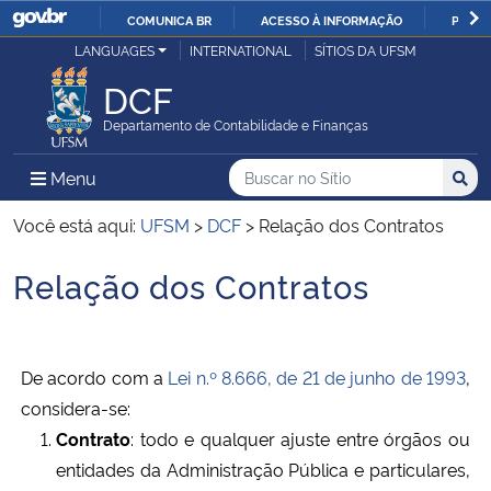
COMUNICA BR
ACESSO À INFORMAÇÃO
PARTI
Casa Civil
LANGUAGES
INTERNATIONAL
SÍTIOS DA UFSM
IR
PARA
DCF
Ministério da Justiça e Segurança Pública
O
Departamento de Contabilidade e Finanças
CONTEÚDO
Ministério da Defesa
Buscar no no Sítio
Busca
Busca:
Menu Principal do Sítio
Menu
Busc
Ministério das Relações Exteriores
Você está aqui:
UFSM
>
DCF
>
Relação dos Contratos
Relação dos Contratos
Ministério da Economia
Início do conteúdo
Ministério da Infraestrutura
De acordo com a
Lei n.º 8.666, de 21 de junho de 1993
,
Ministério da Agricultura, Pecuária e Abastecimento
considera-se:
Contrato
: todo e qualquer ajuste entre órgãos ou
Ministério da Educação
entidades da Administração Pública e particulares,