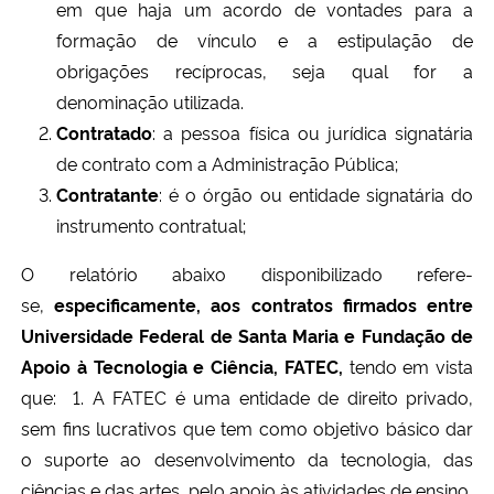
em que haja um acordo de vontades para a
Ministério da Cidadania
formação de vínculo e a estipulação de
obrigações recíprocas, seja qual for a
Ministério da Saúde
denominação utilizada.
Contratado
: a pessoa física ou jurídica signatária
Ministério de Minas e Energia
de contrato com a Administração Pública;
Contratante
: é o órgão ou entidade signatária do
Ministério da Ciência, Tecnologia, Inovações e Comunicações
instrumento contratual;
Ministério do Meio Ambiente
O relatório abaixo disponibilizado refere-
se,
especificamente, aos contratos firmados entre
Ministério do Turismo
Universidade Federal de Santa Maria e Fundação de
Apoio à Tecnologia e Ciência, FATEC,
tendo em vista
Ministério do Desenvolvimento Regional
que:
1. A FATEC é uma entidade de direito privado,
sem fins lucrativos que tem como objetivo básico dar
Controladoria-Geral da União
o suporte ao desenvolvimento da tecnologia, das
Ministério da Mulher, da Família e dos Direitos Humanos
ciências e das artes, pelo apoio às atividades de ensino,