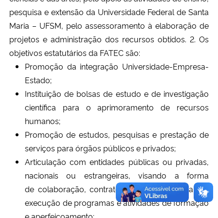
pesquisa e extensão da Universidade Federal de Santa
Secretaria-Geral
Maria – UFSM, pelo assessoramento à elaboração de
projetos e administração dos recursos obtidos.
2. Os
Secretaria de Governo
objetivos estatutários da FATEC são:
Promoção da integração Universidade-Empresa-
Gabinete de Segurança Institucional
Estado;
Instituição de bolsas de estudo e de investigação
Advocacia-Geral da União
científica para o aprimoramento de recursos
humanos;
Banco Central do Brasil
Promoção de estudos, pesquisas e prestação de
serviços para órgãos públicos e privados;
Planalto
Articulação com entidades públicas ou privadas,
nacionais ou estrangeiras, visando a forma
de colaboração, contratos ou convênios, para a
execução de programas e atividades de formação
e aperfeiçoamento;