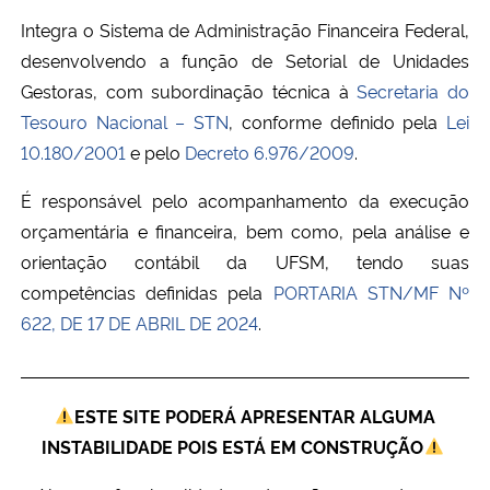
Ministério da Cidadania
Integra o Sistema de Administração Financeira Federal,
desenvolvendo a função de Setorial de Unidades
Ministério da Saúde
Gestoras, com subordinação técnica à
Secretaria do
Tesouro Nacional – STN
, conforme definido pela
Lei
Ministério de Minas e Energia
10.180/2001
e pelo
Decreto 6.976/2009
.
Ministério da Ciência, Tecnologia, Inovações e Comunicações
É responsável pelo acompanhamento da execução
orçamentária e financeira, bem como, pela análise e
Ministério do Meio Ambiente
orientação contábil da UFSM, tendo suas
competências definidas pela
PORTARIA STN/MF Nº
Ministério do Turismo
622, DE 17 DE ABRIL DE 2024
.
Ministério do Desenvolvimento Regional
ESTE SITE PODERÁ APRESENTAR ALGUMA
Controladoria-Geral da União
INSTABILIDADE POIS ESTÁ EM CONSTRUÇÃO
Ministério da Mulher, da Família e dos Direitos Humanos