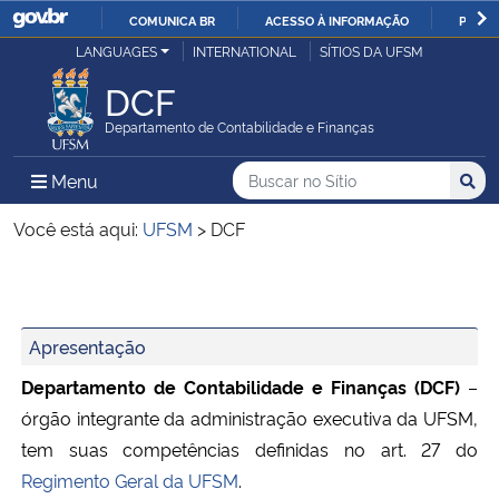
COMUNICA BR
ACESSO À INFORMAÇÃO
PARTI
Casa Civil
LANGUAGES
INTERNATIONAL
SÍTIOS DA UFSM
IR
PARA
DCF
Ministério da Justiça e Segurança Pública
O
Departamento de Contabilidade e Finanças
CONTEÚDO
Ministério da Defesa
Buscar no no Sítio
Busca
Busca:
Menu Principal do Sítio
Menu
Busc
Ministério das Relações Exteriores
Você está aqui:
UFSM
>
DCF
Ministério da Economia
Início do conteúdo
Ministério da Infraestrutura
Apresentação
Departamento de Contabilidade e Finanças (DCF)
–
Ministério da Agricultura, Pecuária e Abastecimento
órgão integrante da administração executiva da UFSM,
tem suas competências definidas no art. 27 do
Ministério da Educação
Regimento Geral da UFSM
.