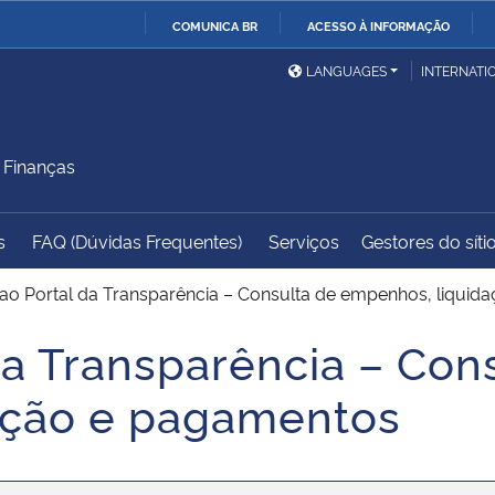
COMUNICA BR
ACESSO À INFORMAÇÃO
Ministério da Defesa
Ministério das Relações
Mini
IR
LANGUAGES
INTERNATI
Exteriores
PARA
O
Ministério da Cidadania
Ministério da Saúde
Mini
CONTEÚDO
 Finanças
s
FAQ (Dúvidas Frequentes)
Serviços
Gestores do síti
Ministério do
Controladoria-Geral da
Mini
Desenvolvimento Regional
União
Famí
ao Portal da Transparência – Consulta de empenhos, liqui
Hum
da Transparência – Con
Advocacia-Geral da União
Banco Central do Brasil
Plan
ação e pagamentos