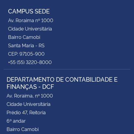
CAMPUS SEDE
Secretaria-Geral
Av. Roraima nº 1000
Cidade Universitária
Secretaria de Governo
Bairro Camobi
Santa Maria - RS
Gabinete de Segurança Institucional
CEP: 97105-900
+55 (55) 3220-8000
Advocacia-Geral da União
Banco Central do Brasil
DEPARTAMENTO DE CONTABILIDADE E
FINANÇAS - DCF
Planalto
Av. Roraima, nº 1000
Cidade Universitária
Prédio 47, Reitoria
6º andar
Bairro Camobi