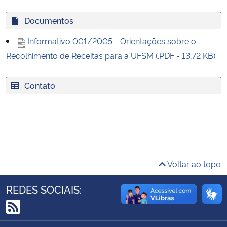
Ministério da Cidadania
Documentos
Ministério da Saúde
Informativo 001/2005 - Orientações sobre o
Recolhimento de Receitas para a UFSM (.PDF - 13,72 KB)
Ministério de Minas e Energia
Contato
Ministério da Ciência, Tecnologia, Inovações e Comunicações
Ministério do Meio Ambiente
Ministério do Turismo
Voltar ao topo
Ministério do Desenvolvimento Regional
REDES SOCIAIS:
Controladoria-Geral da União
RSS
Ministério da Mulher, da Família e dos Direitos Humanos