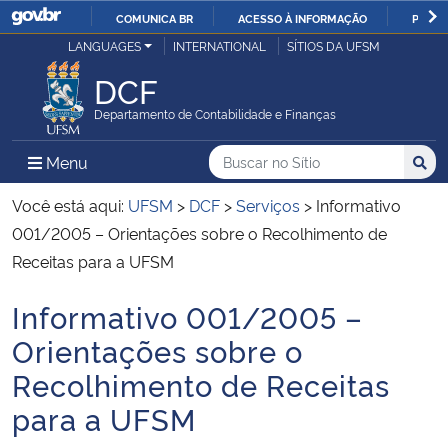
COMUNICA BR
ACESSO À INFORMAÇÃO
PARTI
Casa Civil
LANGUAGES
INTERNATIONAL
SÍTIOS DA UFSM
IR
PARA
DCF
Ministério da Justiça e Segurança Pública
O
Departamento de Contabilidade e Finanças
CONTEÚDO
Ministério da Defesa
Buscar no no Sítio
Busca
Busca:
Menu Principal do Sítio
Menu
Busc
Ministério das Relações Exteriores
Você está aqui:
UFSM
>
DCF
>
Serviços
>
Informativo
001/2005 – Orientações sobre o Recolhimento de
Ministério da Economia
Receitas para a UFSM
Informativo 001/2005 –
Ministério da Infraestrutura
Início do conteúdo
Orientações sobre o
Ministério da Agricultura, Pecuária e Abastecimento
Recolhimento de Receitas
para a UFSM
Ministério da Educação