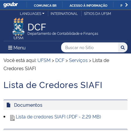
COMUNICA BR
ACESSO À INFORMAÇÃO
PARTI
Casa Civil
LANGUAGES
INTERNATIONAL
SÍTIOS DA UFSM
IR
PARA
DCF
Ministério da Justiça e Segurança Pública
O
Departamento de Contabilidade e Finanças
CONTEÚDO
Ministério da Defesa
Buscar no no Sítio
Busca
Busca:
Menu Principal do Sítio
Menu
Busc
Ministério das Relações Exteriores
Você está aqui:
UFSM
>
DCF
>
Serviços
>
Lista de
Credores SIAFI
Ministério da Economia
Lista de Credores SIAFI
Início do conteúdo
Ministério da Infraestrutura
Documentos
Ministério da Agricultura, Pecuária e Abastecimento
Lista de credores SIAFI (.PDF - 2,29 MB)
Ministério da Educação