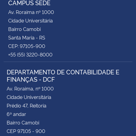
CAMPUS SEDE
Av. Roraima nº 1000
Secretaria-Geral
Cidade Universitária
Bairro Camobi
Secretaria de Governo
Santa Maria - RS
CEP: 97105-900
Gabinete de Segurança Institucional
+55 (55) 3220-8000
Advocacia-Geral da União
DEPARTAMENTO DE CONTABILIDADE E
FINANÇAS - DCF
Banco Central do Brasil
Av. Roraima, nº 1000
Planalto
Cidade Universitária
Prédio 47, Reitoria
6º andar
Bairro Camobi
CEP 97105 - 900