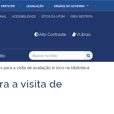
PARTICIPE
LEGISLAÇÃO
ÓRGÃOS DO GOVERNO
stério da Economia
Ministério da Infraestrutura
ONAL
ACESSIBILIDADE
SÍTIOS DA UFSM
ÁREA RESTRITA
stério de Minas e Energia
Ministério da Ciência,
Alto Contraste
VLibras
Tecnologia, Inovações e
Comunicações
Buscar no no Sítio
Busca
Busca:
tio
Buscar
stério da Mulher, da
Secretaria-Geral
lia e dos Direitos
para a visita de avaliação in loco na biblioteca
anos
a a visita de
alto