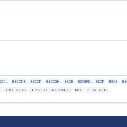
,
,
,
,
,
,
,
,
SCAL
BSCCNE
BSCCR
BSCCSH
BSCE
BSCEFD
BSCP
BSCS
BS
,
,
,
,
L
BIBLIOTECAS
CURSOS DE GRADUAÇÃO
MEC
RELATÓRIOS