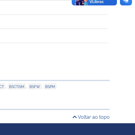
,
,
,
CT
BSCTISM
BSFW
BSPM
Voltar ao topo