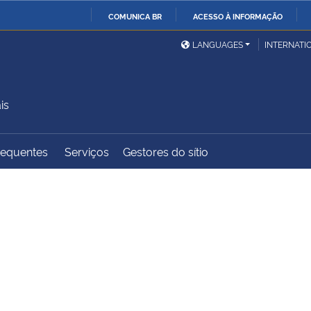
COMUNICA BR
ACESSO À INFORMAÇÃO
Ministério da Defesa
Ministério das Relações
Mini
IR
LANGUAGES
INTERNATI
Exteriores
PARA
O
Ministério da Cidadania
Ministério da Saúde
Mini
CONTEÚDO
is
requentes
Serviços
Gestores do sítio
Ministério do
Controladoria-Geral da
Mini
Desenvolvimento Regional
União
Famí
Hum
Advocacia-Geral da União
Banco Central do Brasil
Plan