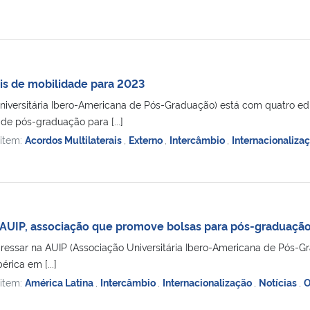
ais de mobilidade para 2023
niversitária Ibero-Americana de Pós-Graduação) está com quatro edi
de pós-graduação para [...]
 item:
Acordos Multilaterais
,
Externo
,
Intercâmbio
,
Internacionaliza
AUIP, associação que promove bolsas para pós-graduação
essar na AUIP (Associação Universitária Ibero-Americana de Pós-G
rica em [...]
 item:
América Latina
,
Intercâmbio
,
Internacionalização
,
Notícias
,
O