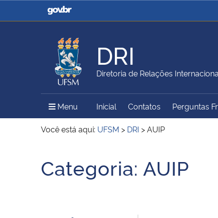
Casa Civil
Ministério da Justiça e
Segurança Pública
DRI
Ministério da Agricultura,
Ministério da Educação
Diretoria de Relações Internaciona
Pecuária e Abastecimento
Menu Principal do Sítio
Menu
Inicial
Contatos
Perguntas F
Ministério do Meio Ambiente
Ministério do Turismo
Você está aqui:
UFSM
>
DRI
>
AUIP
Início do conteúdo
Categoria:
AUIP
Secretaria de Governo
Gabinete de Segurança
Institucional