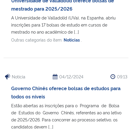
Universidade de Valladolid oferece bolsas de
Ministério da Cidadania
mestrado para 2025/2026
A Universidade de Valladolid (UVa), na Espanha, abriu
Ministério da Saúde
inscrições para 17 bolsas de estudo em cursos de
mestrado no ano acadêmico de [...]
Ministério de Minas e Energia
Outras categorias do item:
Notícias
,
Ministério da Ciência, Tecnologia, Inovações e Comunicações
Ministério do Meio Ambiente
Notícia
04/12/2024
09:13
Ministério do Turismo
Governo Chinês oferece bolsas de estudos para
todos os níveis
Ministério do Desenvolvimento Regional
Estão abertas as inscrições para o Programa de Bolsa
de Estudos do Governo Chinês, referentes ao ano letivo
Controladoria-Geral da União
de 2025/2026. Para concorrer ao processo seletivo, os
candidatos devem [...]
Ministério da Mulher, da Família e dos Direitos Humanos