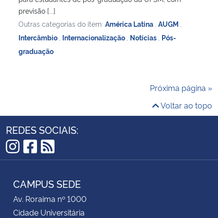
previsão [...]
Outras categorias do item:
América Latina
,
AUGM
,
Intercâmbio
,
Internacionalização
,
Notícias
,
Pós-
graduação
Próxima página »
Voltar ao topo
REDES SOCIAIS:
Instagram
Facebook
RSS
CAMPUS SEDE
Av. Roraima nº 1000
Cidade Universitária