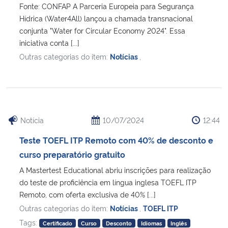
Fonte: CONFAP A Parceria Europeia para Segurança
Hídrica (Water4All) lançou a chamada transnacional
conjunta "Water for Circular Economy 2024". Essa
iniciativa conta [...]
Outras categorias do item:
Notícias
,
Notícia
10/07/2024
12:44
Teste TOEFL ITP Remoto com 40% de desconto e
curso preparatório gratuito
A Mastertest Educational abriu inscrições para realização
do teste de proficiência em língua inglesa TOEFL ITP
Remoto, com oferta exclusiva de 40% [...]
Outras categorias do item:
Notícias
,
TOEFL ITP
Tags:
Certificado
Curso
Desconto
Idiomas
Inglês