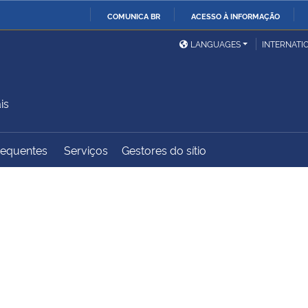
COMUNICA BR
ACESSO À INFORMAÇÃO
Ministério da Defesa
Ministério das Relações
Mini
IR
LANGUAGES
INTERNATI
Exteriores
PARA
O
Ministério da Cidadania
Ministério da Saúde
Mini
CONTEÚDO
is
requentes
Serviços
Gestores do sítio
Ministério do
Controladoria-Geral da
Mini
Desenvolvimento Regional
União
Famí
Hum
Advocacia-Geral da União
Banco Central do Brasil
Plan