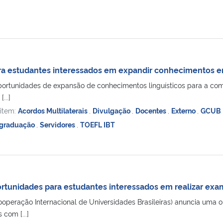
a estudantes interessados em expandir conhecimentos em
portunidades de expansão de conhecimentos linguísticos para a c
...]
 item:
Acordos Multilaterais
,
Divulgação
,
Docentes
,
Externo
,
GCUB
graduação
,
Servidores
,
TOEFL IBT
tunidades para estudantes interessados em realizar exam
peração Internacional de Universidades Brasileiras) anuncia uma op
 com [...]