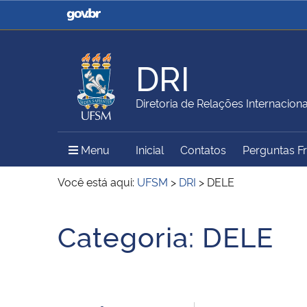
Casa Civil
Ministério da Justiça e
Segurança Pública
DRI
Ministério da Agricultura,
Ministério da Educação
Diretoria de Relações Internaciona
Pecuária e Abastecimento
Menu Principal do Sítio
Menu
Inicial
Contatos
Perguntas F
Ministério do Meio Ambiente
Ministério do Turismo
Você está aqui:
UFSM
>
DRI
>
DELE
Início do conteúdo
Categoria:
DELE
Secretaria de Governo
Gabinete de Segurança
Institucional