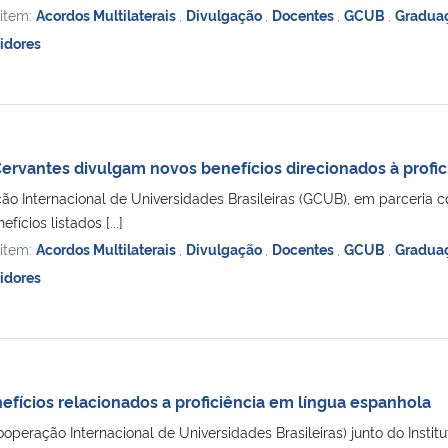
 item:
Acordos Multilaterais
,
Divulgação
,
Docentes
,
GCUB
,
Gradua
idores
Cervantes divulgam novos benefícios direcionados à profi
 Internacional de Universidades Brasileiras (GCUB), em parceria co
fícios listados [...]
 item:
Acordos Multilaterais
,
Divulgação
,
Docentes
,
GCUB
,
Gradua
idores
fícios relacionados a proficiência em língua espanhola
eração Internacional de Universidades Brasileiras) junto do Institu