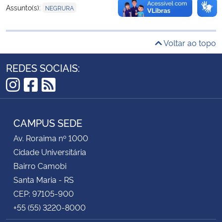
Assunto(s):
NEGRURA
Secretaria-Geral
Voltar ao topo
Secretaria de Governo
REDES SOCIAIS:
Gabinete de Segurança Institucional
Instagram
Facebook
RSS
Advocacia-Geral da União
CAMPUS SEDE
Banco Central do Brasil
Av. Roraima nº 1000
Cidade Universitária
Planalto
Bairro Camobi
Santa Maria - RS
CEP: 97105-900
+55 (55) 3220-8000