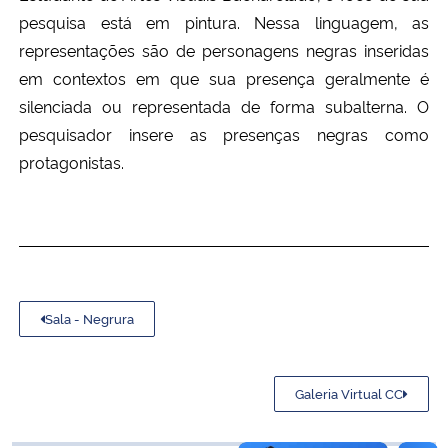
Ministério da Cidadania
pesquisa está em pintura. Nessa linguagem, as
representações são de personagens negras inseridas
Ministério da Saúde
em contextos em que sua presença geralmente é
silenciada ou representada de forma subalterna. O
Ministério de Minas e Energia
pesquisador insere as presenças negras como
protagonistas.
Ministério da Ciência, Tecnologia, Inovações e Comunicações
Ministério do Meio Ambiente
Ministério do Turismo
Sala - Negrura
Ministério do Desenvolvimento Regional
Controladoria-Geral da União
Galeria Virtual CC
Ministério da Mulher, da Família e dos Direitos Humanos