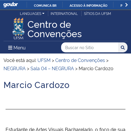
COMUNICA BR
ACESSO À INFORMAÇÃO
PARTI
Casa Civil
LANGUAGES
INTERNATIONAL
SÍTIOS DA UFSM
IR
Centro de
PARA
Ministério da Justiça e Segurança Pública
Convenções
O
CONTEÚDO
Ministério da Defesa
Buscar no no Sítio
Busca
Busca:
Menu Principal do Sítio
Menu
Busc
Ministério das Relações Exteriores
Você está aqui:
UFSM
>
Centro de Convenções
>
NEGRURA
>
Sala 04 – NEGRURA
>
Marcio Cardozo
Ministério da Economia
Marcio Cardozo
Início do conteúdo
Ministério da Infraestrutura
Ministério da Agricultura, Pecuária e Abastecimento
Ministério da Educação
Estudante de Artes Visuais Bacharelado, o foco de sua