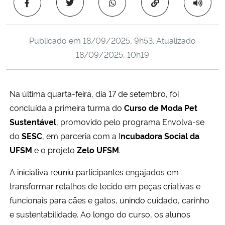
Copiar para área 
Ministério da Cidadania
Ministério da Saúde
Publicado em
18/09/2025, 9h53
. Atualizado
18/09/2025, 10h19
Ministério de Minas e Energia
Ministério da Ciência, Tecnologia, Inovações e Comunicações
Na última quarta-feira, dia 17 de setembro, foi
concluída a primeira turma do
Curso de Moda Pet
Ministério do Meio Ambiente
Sustentável
, promovido pelo programa Envolva-se
do
SESC
, em parceria com a I
ncubadora Social da
Ministério do Turismo
UFSM
e o projeto
Zelo UFSM
.
Ministério do Desenvolvimento Regional
A iniciativa reuniu participantes engajados em
transformar retalhos de tecido em peças criativas e
Controladoria-Geral da União
funcionais para cães e gatos, unindo cuidado, carinho
e sustentabilidade. Ao longo do curso, os alunos
Ministério da Mulher, da Família e dos Direitos Humanos