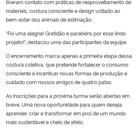
tiveram contato com práticas de reaproveitamento de
materiais, costura consciente e design voltado ao
Secretaria-Geral
bem-estar dos animais de estimação.
Secretaria de Governo
“Foi uma alegria! Gratidão e parabéns por esse lindo
projeto!”, destacou uma das participantes da equipe.
Gabinete de Segurança Institucional
O encerramento marca apenas a primeira etapa dessa
costura coletiva, que pretende fortalecer o consumo
Advocacia-Geral da União
consciente e incentivar novas formas de produção e
Banco Central do Brasil
cuidado com nossos amigos de quatro patas.
As inscrições para a próxima turma serão abertas em
Planalto
breve. Uma nova oportunidade para quem deseja
aprender, criar e transformar em prol de um mundo
mais sustentável e cheio de afeto.