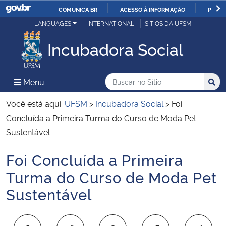
COMUNICA BR
ACESSO À INFORMAÇÃO
PARTI
Casa Civil
LANGUAGES
INTERNATIONAL
SÍTIOS DA UFSM
IR
PARA
Incubadora Social
Ministério da Justiça e Segurança Pública
O
CONTEÚDO
Ministério da Defesa
Buscar no no Sítio
Busca
Busca:
Menu Principal do Sítio
Menu
Busc
Ministério das Relações Exteriores
Você está aqui:
UFSM
>
Incubadora Social
>
Foi
Concluída a Primeira Turma do Curso de Moda Pet
Ministério da Economia
Sustentável
Foi Concluída a Primeira
Ministério da Infraestrutura
Início do conteúdo
Turma do Curso de Moda Pet
Ministério da Agricultura, Pecuária e Abastecimento
Sustentável
Ministério da Educação