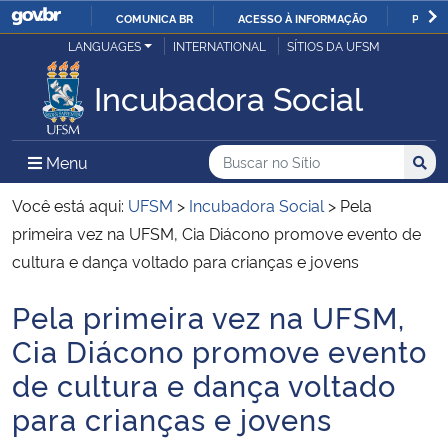
COMUNICA BR
ACESSO À INFORMAÇÃO
PARTI
Casa Civil
LANGUAGES
INTERNATIONAL
SÍTIOS DA UFSM
IR
PARA
Incubadora Social
Ministério da Justiça e Segurança Pública
O
CONTEÚDO
Ministério da Defesa
Buscar no no Sítio
Busca
Busca:
Menu Principal do Sítio
Menu
Busc
Ministério das Relações Exteriores
Você está aqui:
UFSM
>
Incubadora Social
>
Pela
primeira vez na UFSM, Cia Diácono promove evento de
Ministério da Economia
cultura e dança voltado para crianças e jovens
Pela primeira vez na UFSM,
Ministério da Infraestrutura
Início do conteúdo
Cia Diácono promove evento
Ministério da Agricultura, Pecuária e Abastecimento
de cultura e dança voltado
para crianças e jovens
Ministério da Educação