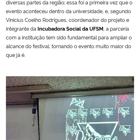
diversas partes da região; essa foi a primeira vez que o
evento aconteceu dentro da universidade, e, segundo
Secretaria-Geral
Vinicius Coelho Rodrigues, coordenador do projeto e
integrante da
Incubadora Social da UFSM
, a parceria
Secretaria de Governo
com a instituição tem sido fundamental para ampliar o
alcance do festival, tornando o evento muito maior do
Gabinete de Segurança Institucional
que já é.
Advocacia-Geral da União
Banco Central do Brasil
Planalto