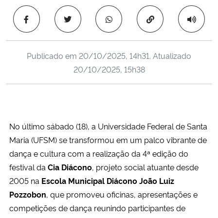
Ministério da Cidadania
Copiar para área 
Ministério da Saúde
Publicado em
20/10/2025, 14h31
. Atualizado
Ministério de Minas e Energia
20/10/2025, 15h38
Ministério da Ciência, Tecnologia, Inovações e Comunicações
Ministério do Meio Ambiente
No último sábado (18), a Universidade Federal de Santa
Ministério do Turismo
Maria (UFSM) se transformou em um palco vibrante de
dança e cultura com a realização da 4ª edição do
Ministério do Desenvolvimento Regional
festival da
Cia Diácono
, projeto social atuante desde
2005 na
Escola Municipal Diácono João Luiz
Controladoria-Geral da União
Pozzobon
, que promoveu oficinas, apresentações e
competições de dança reunindo participantes de
Ministério da Mulher, da Família e dos Direitos Humanos