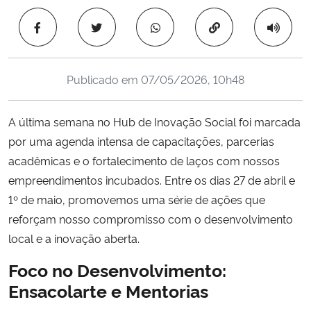
Ministério da Cidadania
Copiar para área 
Ministério da Saúde
Publicado em
07/05/2026, 10h48
Ministério de Minas e Energia
A última semana no Hub de Inovação Social foi marcada
Ministério da Ciência, Tecnologia, Inovações e Comunicações
por uma agenda intensa de capacitações, parcerias
acadêmicas e o fortalecimento de laços com nossos
Ministério do Meio Ambiente
empreendimentos incubados. Entre os dias 27 de abril e
Ministério do Turismo
1º de maio, promovemos uma série de ações que
reforçam nosso compromisso com o desenvolvimento
Ministério do Desenvolvimento Regional
local e a inovação aberta.
Foco no Desenvolvimento:
Controladoria-Geral da União
Ensacolarte e Mentorias
Ministério da Mulher, da Família e dos Direitos Humanos