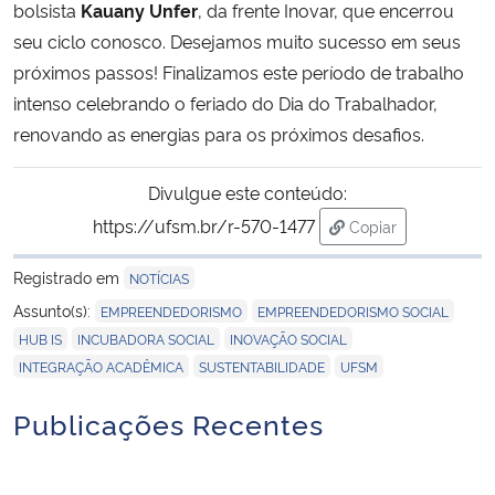
bolsista
Kauany Unfer
, da frente Inovar, que encerrou
seu ciclo conosco. Desejamos muito sucesso em seus
próximos passos! Finalizamos este período de trabalho
intenso celebrando o feriado do Dia do Trabalhador,
renovando as energias para os próximos desafios.
Divulgue este conteúdo:
https://ufsm.br/r-570-1477
Copiar
para área de trans
Registrado em
NOTÍCIAS
,
,
Assunto(s):
EMPREENDEDORISMO
EMPREENDEDORISMO SOCIAL
,
,
,
HUB IS
INCUBADORA SOCIAL
INOVAÇÃO SOCIAL
,
,
INTEGRAÇÃO ACADÊMICA
SUSTENTABILIDADE
UFSM
Publicações Recentes