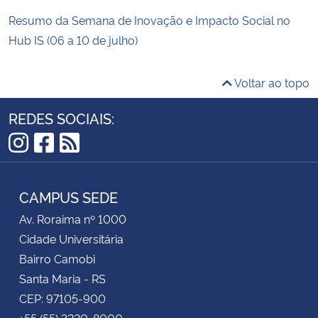
Resumo da Semana de Inovação e Impacto Social no
Hub IS (06 a 10 de julho)
Voltar ao topo
REDES SOCIAIS:
Instagram
Facebook
RSS
CAMPUS SEDE
Av. Roraima nº 1000
Cidade Universitária
Bairro Camobi
Santa Maria - RS
CEP: 97105-900
+55 (55) 3220-8000