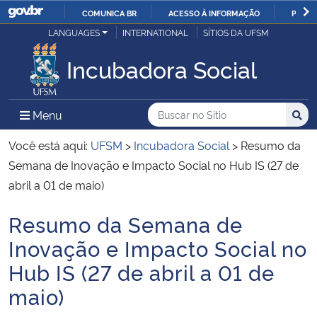
COMUNICA BR
ACESSO À INFORMAÇÃO
PARTI
Casa Civil
LANGUAGES
INTERNATIONAL
SÍTIOS DA UFSM
IR
PARA
Incubadora Social
Ministério da Justiça e Segurança Pública
O
CONTEÚDO
Ministério da Defesa
Buscar no no Sítio
Busca
Busca:
Menu Principal do Sítio
Menu
Busc
Ministério das Relações Exteriores
Você está aqui:
UFSM
>
Incubadora Social
>
Resumo da
Semana de Inovação e Impacto Social no Hub IS (27 de
Ministério da Economia
abril a 01 de maio)
Resumo da Semana de
Ministério da Infraestrutura
Início do conteúdo
Inovação e Impacto Social no
Ministério da Agricultura, Pecuária e Abastecimento
Hub IS (27 de abril a 01 de
maio)
Ministério da Educação