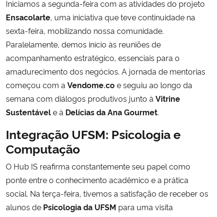
Iniciamos a segunda-feira com as atividades do projeto
Ensacolarte
, uma iniciativa que teve continuidade na
Secretaria-Geral
sexta-feira, mobilizando nossa comunidade.
Paralelamente, demos início às reuniões de
Secretaria de Governo
acompanhamento estratégico, essenciais para o
amadurecimento dos negócios. A jornada de mentorias
Gabinete de Segurança Institucional
começou com a
Vendome.co
e seguiu ao longo da
semana com diálogos produtivos junto à
Vitrine
Advocacia-Geral da União
Sustentável
e à
Delícias da Ana Gourmet
.
Banco Central do Brasil
Integração UFSM: Psicologia e
Computação
Planalto
O Hub IS reafirma constantemente seu papel como
ponte entre o conhecimento acadêmico e a prática
social. Na terça-feira, tivemos a satisfação de receber os
alunos de
Psicologia da UFSM
para uma visita