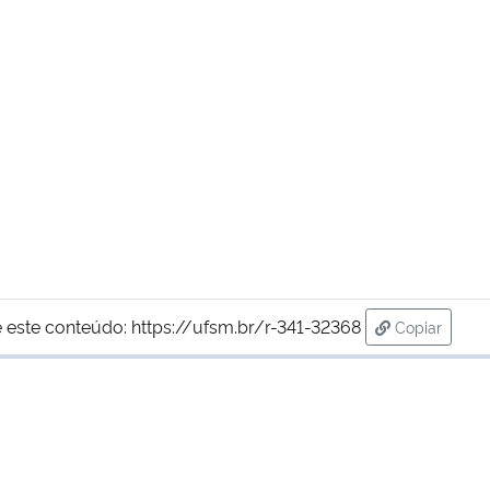
 este conteúdo:
https://ufsm.br/r-341-32368
Copiar
para área d