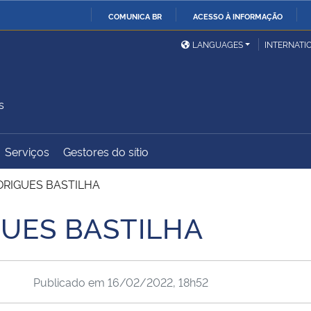
COMUNICA BR
ACESSO À INFORMAÇÃO
Ministério da Defesa
Ministério das Relações
Mini
IR
LANGUAGES
INTERNATI
Exteriores
PARA
O
Ministério da Cidadania
Ministério da Saúde
Mini
CONTEÚDO
s
Serviços
Gestores do sítio
Ministério do
Controladoria-Geral da
Mini
Desenvolvimento Regional
União
Famí
DRIGUES BASTILHA
Hum
GUES BASTILHA
Advocacia-Geral da União
Banco Central do Brasil
Plan
Publicado em
16/02/2022, 18h52