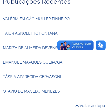
Publicações Recentes
Secretaria-Geral
VALÉRIA FALCÃO MÜLLER PINHEIRO
Secretaria de Governo
TAIUR AGNOLETTO FONTANA
Gabinete de Segurança Institucional
MARIZA DE ALMEIDA DEVENS
Advocacia-Geral da União
EMANUEL MARQUES QUEIROGA
Banco Central do Brasil
Planalto
TÁSSIA APARECIDA GERVASONI
OTÁVIO DE MACEDO MENEZES
Voltar ao topo