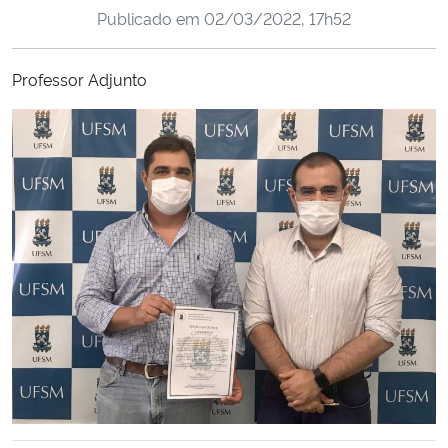
Publicado em
02/03/2022, 17h52
Ministério da Cidadania
Ministério da Saúde
Professor Adjunto
Ministério de Minas e Energia
Ministério da Ciência, Tecnologia, Inovações e Comunicações
Ministério do Meio Ambiente
Ministério do Turismo
Ministério do Desenvolvimento Regional
Controladoria-Geral da União
Ministério da Mulher, da Família e dos Direitos Humanos