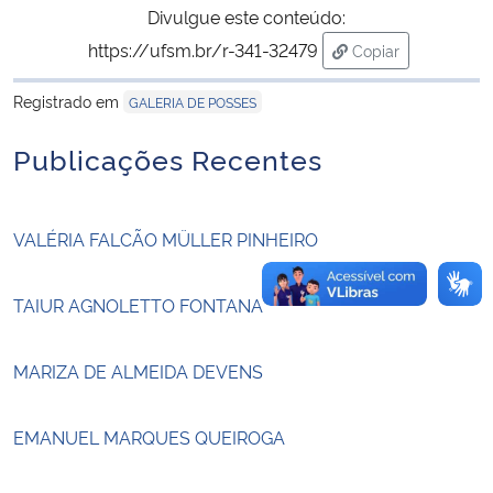
Divulgue este conteúdo:
https://ufsm.br/r-341-32479
Copiar
Secretaria-Geral
para área de tran
Registrado em
GALERIA DE POSSES
Secretaria de Governo
Publicações Recentes
Gabinete de Segurança Institucional
Advocacia-Geral da União
VALÉRIA FALCÃO MÜLLER PINHEIRO
Banco Central do Brasil
TAIUR AGNOLETTO FONTANA
Planalto
MARIZA DE ALMEIDA DEVENS
EMANUEL MARQUES QUEIROGA