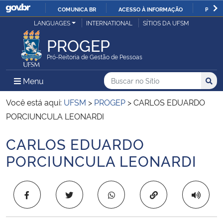
COMUNICA BR
ACESSO À INFORMAÇÃO
PARTI
Casa Civil
LANGUAGES
INTERNATIONAL
SÍTIOS DA UFSM
IR
PARA
PROGEP
Ministério da Justiça e Segurança Pública
O
Pró-Reitoria de Gestão de Pessoas
CONTEÚDO
Ministério da Defesa
Buscar no no Sítio
Busca
Busca:
Menu Principal do Sítio
Menu
Busc
Ministério das Relações Exteriores
Você está aqui:
UFSM
>
PROGEP
>
CARLOS EDUARDO
PORCIUNCULA LEONARDI
Ministério da Economia
CARLOS EDUARDO
Início do conteúdo
Ministério da Infraestrutura
PORCIUNCULA LEONARDI
Ministério da Agricultura, Pecuária e Abastecimento
Copiar para área 
Ministério da Educação