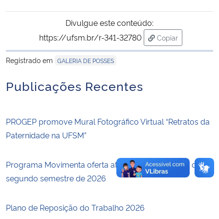
Divulgue este conteúdo:
Secretaria-Geral
https://ufsm.br/r-341-32780
Copiar
para área de tran
Secretaria de Governo
Registrado em
GALERIA DE POSSES
Gabinete de Segurança Institucional
Publicações Recentes
Advocacia-Geral da União
PROGEP promove Mural Fotográfico Virtual “Retratos da
Banco Central do Brasil
Paternidade na UFSM”
Planalto
Programa Movimenta oferta atividades físicas para o
segundo semestre de 2026
Plano de Reposição do Trabalho 2026