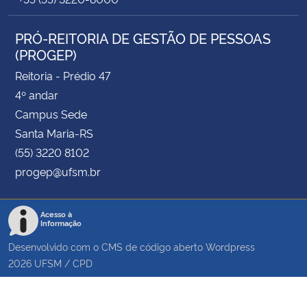
PRÓ-REITORIA DE GESTÃO DE PESSOAS
(PROGEP)
Reitoria - Prédio 47
4º andar
Campus Sede
Santa Maria-RS
(55) 3220 8102
progep@ufsm.br
Acesso à
Informação
Desenvolvido com o CMS de código aberto
Wordpress
2026
UFSM
/
CPD