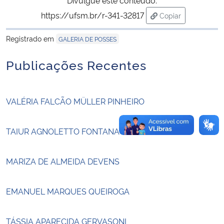
https://ufsm.br/r-341-32817
Copiar
Secretaria-Geral
para área de tran
Registrado em
GALERIA DE POSSES
Secretaria de Governo
Publicações Recentes
Gabinete de Segurança Institucional
VALÉRIA FALCÃO MÜLLER PINHEIRO
Advocacia-Geral da União
Banco Central do Brasil
TAIUR AGNOLETTO FONTANA
Planalto
MARIZA DE ALMEIDA DEVENS
EMANUEL MARQUES QUEIROGA
TÁSSIA APARECIDA GERVASONI