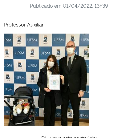
Publicado em
01/04/2022, 13h39
Ministério da Cidadania
Ministério da Saúde
Professor Auxiliar
Ministério de Minas e Energia
Ministério da Ciência, Tecnologia, Inovações e Comunicações
Ministério do Meio Ambiente
Ministério do Turismo
Ministério do Desenvolvimento Regional
Controladoria-Geral da União
Ministério da Mulher, da Família e dos Direitos Humanos
Divulgue este conteúdo: