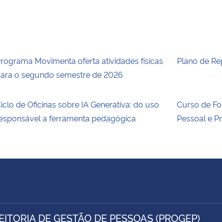
rograma Movimenta oferta atividades físicas
Plano de Re
ara o segundo semestre de 2026
iclo de Oficinas sobre IA Generativa: do uso
Curso de F
esponsável a ferramenta pedagógica
Pessoal e P
EITORIA DE GESTÃO DE PESSOAS (PROGEP)