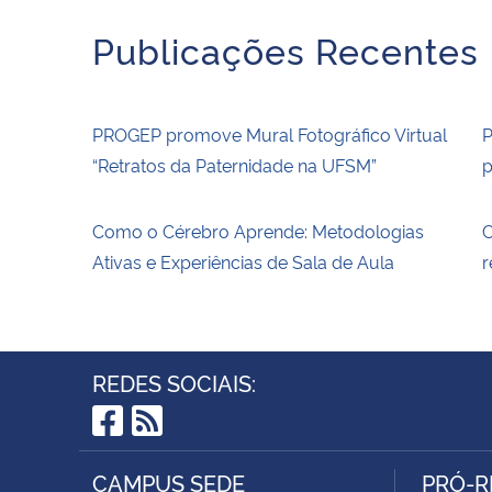
Publicações Recentes
PROGEP promove Mural Fotográfico Virtual
P
“Retratos da Paternidade na UFSM”
p
Como o Cérebro Aprende: Metodologias
C
Ativas e Experiências de Sala de Aula
r
REDES SOCIAIS:
Facebook
RSS
CAMPUS SEDE
PRÓ-R