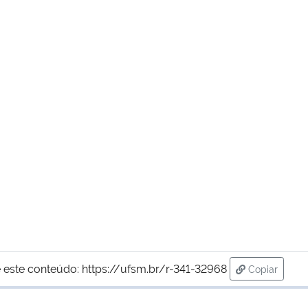
 este conteúdo:
https://ufsm.br/r-341-32968
Copiar
para área d