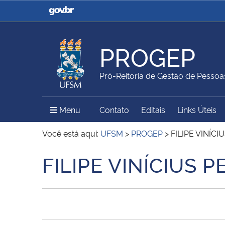
Casa Civil
Ministério da Justiça e
Segurança Pública
PROGEP
Ministério da Agricultura,
Ministério da Educação
Pró-Reitoria de Gestão de Pessoa
Pecuária e Abastecimento
Menu Principal do Sítio
Menu
Contato
Editais
Links Úteis
Ministério do Meio Ambiente
Ministério do Turismo
Você está aqui:
UFSM
>
PROGEP
>
FILIPE VINÍ
FILIPE VINÍCIUS
Início do conteúdo
Secretaria de Governo
Gabinete de Segurança
Institucional