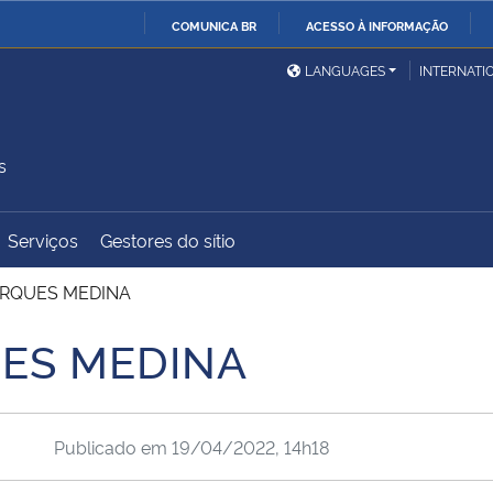
COMUNICA BR
ACESSO À INFORMAÇÃO
Ministério da Defesa
Ministério das Relações
Mini
IR
LANGUAGES
INTERNATI
Exteriores
PARA
O
Ministério da Cidadania
Ministério da Saúde
Mini
CONTEÚDO
s
Serviços
Gestores do sítio
Ministério do
Controladoria-Geral da
Mini
Desenvolvimento Regional
União
Famí
ARQUES MEDINA
Hum
ES MEDINA
Advocacia-Geral da União
Banco Central do Brasil
Plan
Publicado em
19/04/2022, 14h18