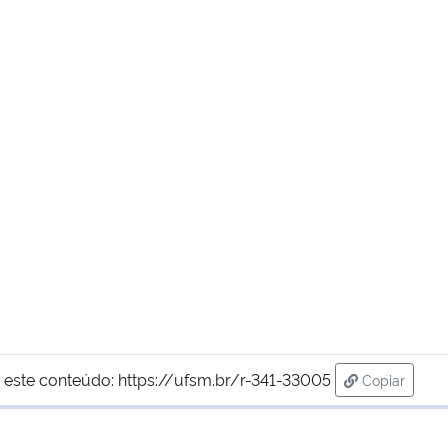
 este conteúdo:
https://ufsm.br/r-341-33005
Copiar
para área d