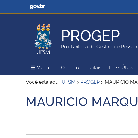
Casa Civil
Ministério da Justiça e
Segurança Pública
PROGEP
Ministério da Agricultura,
Ministério da Educação
Pró-Reitoria de Gestão de Pessoa
Pecuária e Abastecimento
Menu Principal do Sítio
Menu
Contato
Editais
Links Úteis
Ministério do Meio Ambiente
Ministério do Turismo
Você está aqui:
UFSM
>
PROGEP
>
MAURICIO M
MAURICIO MARQU
Início do conteúdo
Secretaria de Governo
Gabinete de Segurança
Institucional