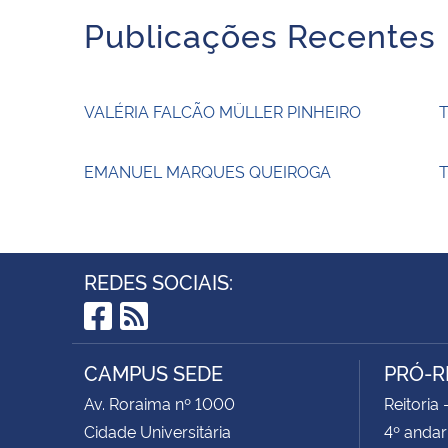
Publicações Recentes
VALÉRIA FALCÃO MÜLLER PINHEIRO
EMANUEL MARQUES QUEIROGA
T
REDES SOCIAIS:
Facebook
RSS
CAMPUS SEDE
PRÓ-R
Av. Roraima nº 1000
Reitoria 
Cidade Universitária
4º andar