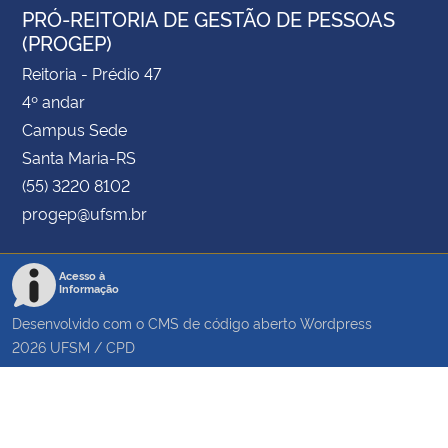
PRÓ-REITORIA DE GESTÃO DE PESSOAS
(PROGEP)
Reitoria - Prédio 47
4º andar
Campus Sede
Santa Maria-RS
(55) 3220 8102
progep@ufsm.br
Acesso à
Informação
Desenvolvido com o CMS de código aberto
Wordpress
2026
UFSM
/
CPD