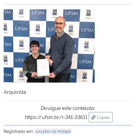
Ministério da Cidadania
Ministério da Saúde
Ministério de Minas e Energia
Ministério da Ciência, Tecnologia, Inovações e Comunicações
Ministério do Meio Ambiente
Ministério do Turismo
Arquivista
Ministério do Desenvolvimento Regional
Divulgue este conteúdo:
https://ufsm.br/r-341-33611
Copiar
Controladoria-Geral da União
para área de tran
Registrado em
GALERIA DE POSSES
Ministério da Mulher, da Família e dos Direitos Humanos