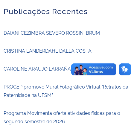
Publicações Recentes
Secretaria-Geral
Secretaria de Governo
DAIANI CEZIMBRA SEVERO ROSSINI BRUM
Gabinete de Segurança Institucional
CRISTINA LANDERDAHL DALLA COSTA
Advocacia-Geral da União
CAROLINE ARAUJO LARRAÑAGA DE MATOS
Banco Central do Brasil
PROGEP promove Mural Fotográfico Virtual “Retratos da
Planalto
Paternidade na UFSM”
Programa Movimenta oferta atividades físicas para o
segundo semestre de 2026