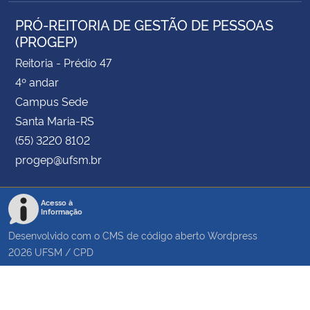
PRÓ-REITORIA DE GESTÃO DE PESSOAS
(PROGEP)
Reitoria - Prédio 47
4º andar
Campus Sede
Santa Maria-RS
(55) 3220 8102
progep@ufsm.br
Acesso à
Informação
Desenvolvido com o CMS de código aberto
Wordpress
2026
UFSM
/
CPD