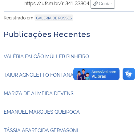
https://ufsm.br/r-341-33804
Copiar
para área de tran
Secretaria-Geral
Registrado em
GALERIA DE POSSES
Secretaria de Governo
Publicações Recentes
Gabinete de Segurança Institucional
VALÉRIA FALCÃO MÜLLER PINHEIRO
Advocacia-Geral da União
TAIUR AGNOLETTO FONTANA
Banco Central do Brasil
MARIZA DE ALMEIDA DEVENS
Planalto
EMANUEL MARQUES QUEIROGA
TÁSSIA APARECIDA GERVASONI