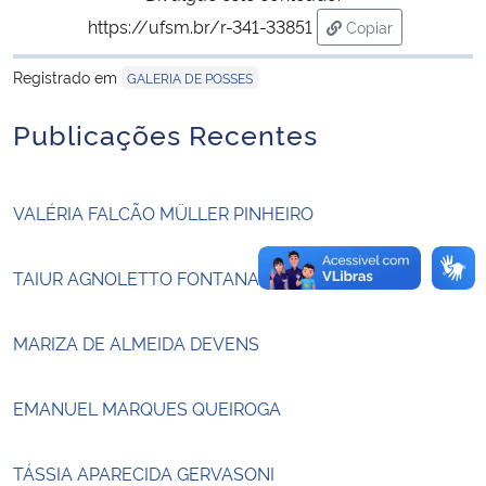
https://ufsm.br/r-341-33851
Copiar
Secretaria-Geral
para área de tran
Registrado em
GALERIA DE POSSES
Secretaria de Governo
Publicações Recentes
Gabinete de Segurança Institucional
VALÉRIA FALCÃO MÜLLER PINHEIRO
Advocacia-Geral da União
TAIUR AGNOLETTO FONTANA
Banco Central do Brasil
Planalto
MARIZA DE ALMEIDA DEVENS
EMANUEL MARQUES QUEIROGA
TÁSSIA APARECIDA GERVASONI