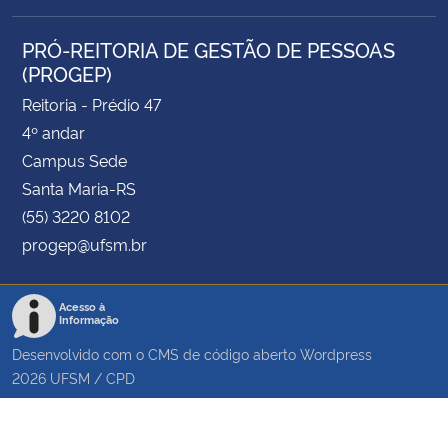
PRÓ-REITORIA DE GESTÃO DE PESSOAS
(PROGEP)
Reitoria - Prédio 47
4º andar
Campus Sede
Santa Maria-RS
(55) 3220 8102
progep@ufsm.br
Acesso à
Informação
Desenvolvido com o CMS de código aberto
Wordpress
2026
UFSM
/
CPD