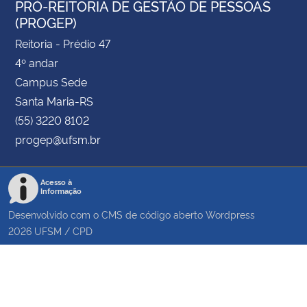
PRÓ-REITORIA DE GESTÃO DE PESSOAS
(PROGEP)
Reitoria - Prédio 47
4º andar
Campus Sede
Santa Maria-RS
(55) 3220 8102
progep@ufsm.br
Acesso à
Informação
Desenvolvido com o CMS de código aberto
Wordpress
2026
UFSM
/
CPD