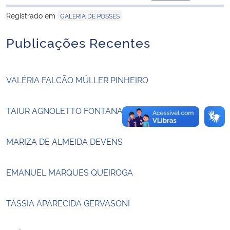
para área de tran
Registrado em
GALERIA DE POSSES
Secretaria-Geral
Publicações Recentes
Secretaria de Governo
Gabinete de Segurança Institucional
VALÉRIA FALCÃO MÜLLER PINHEIRO
Advocacia-Geral da União
TAIUR AGNOLETTO FONTANA
Banco Central do Brasil
MARIZA DE ALMEIDA DEVENS
Planalto
EMANUEL MARQUES QUEIROGA
TÁSSIA APARECIDA GERVASONI