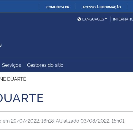
COMUNICA BR
ACESSO À INFORMAÇÃO
Ministério da Defesa
Ministério das Relações
Mini
IR
LANGUAGES
INTERNATI
Exteriores
PARA
O
Ministério da Cidadania
Ministério da Saúde
Mini
CONTEÚDO
s
Serviços
Gestores do sítio
Ministério do
Controladoria-Geral da
Mini
Desenvolvimento Regional
União
Famí
INE DUARTE
Hum
 DUARTE
Advocacia-Geral da União
Banco Central do Brasil
Plan
do em
29/07/2022, 16h18
. Atualizado
03/08/2022, 15h01