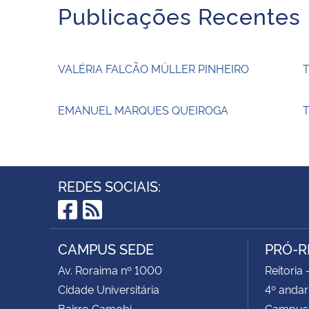
Publicações Recentes
VALÉRIA FALCÃO MÜLLER PINHEIRO
EMANUEL MARQUES QUEIROGA
T
REDES SOCIAIS:
Facebook
RSS
CAMPUS SEDE
PRÓ-R
Av. Roraima nº 1000
Reitoria 
Cidade Universitária
4º andar
Bairro Camobi
Campus