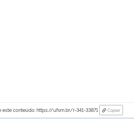
e este conteúdo:
https://ufsm.br/r-341-33871
Copiar
para área d