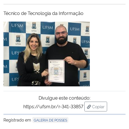
Ministério da Cidadania
Técnico de Tecnologia da Informação
Ministério da Saúde
Ministério de Minas e Energia
Ministério da Ciência, Tecnologia, Inovações e Comunicações
Ministério do Meio Ambiente
Ministério do Turismo
Ministério do Desenvolvimento Regional
Divulgue este conteúdo:
https://ufsm.br/r-341-33857
Copiar
Controladoria-Geral da União
para área de tran
Registrado em
GALERIA DE POSSES
Ministério da Mulher, da Família e dos Direitos Humanos