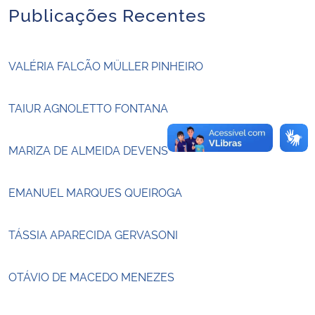
Publicações Recentes
Secretaria-Geral
VALÉRIA FALCÃO MÜLLER PINHEIRO
Secretaria de Governo
TAIUR AGNOLETTO FONTANA
Gabinete de Segurança Institucional
Advocacia-Geral da União
MARIZA DE ALMEIDA DEVENS
Banco Central do Brasil
EMANUEL MARQUES QUEIROGA
Planalto
TÁSSIA APARECIDA GERVASONI
OTÁVIO DE MACEDO MENEZES