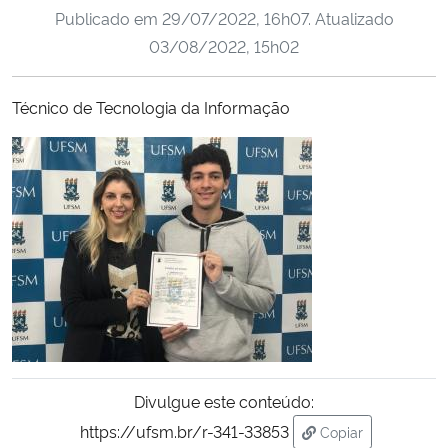
Publicado em
29/07/2022, 16h07
. Atualizado
Ministério da Cidadania
03/08/2022, 15h02
Ministério da Saúde
Técnico de Tecnologia da Informação
Ministério de Minas e Energia
Ministério da Ciência, Tecnologia, Inovações e Comunicações
Ministério do Meio Ambiente
Ministério do Turismo
Ministério do Desenvolvimento Regional
Controladoria-Geral da União
Divulgue este conteúdo:
https://ufsm.br/r-341-33853
Copiar
Ministério da Mulher, da Família e dos Direitos Humanos