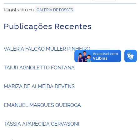
para área de tran
Registrado em
GALERIA DE POSSES
Secretaria-Geral
Publicações Recentes
Secretaria de Governo
Gabinete de Segurança Institucional
VALÉRIA FALCÃO MÜLLER PINHEIRO
Advocacia-Geral da União
TAIUR AGNOLETTO FONTANA
Banco Central do Brasil
MARIZA DE ALMEIDA DEVENS
Planalto
EMANUEL MARQUES QUEIROGA
TÁSSIA APARECIDA GERVASONI