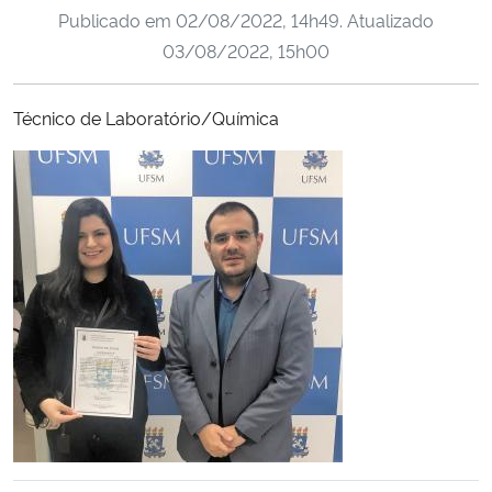
Publicado em
02/08/2022, 14h49
. Atualizado
Ministério da Cidadania
03/08/2022, 15h00
Ministério da Saúde
Técnico de Laboratório/Química
Ministério de Minas e Energia
Ministério da Ciência, Tecnologia, Inovações e Comunicações
Ministério do Meio Ambiente
Ministério do Turismo
Ministério do Desenvolvimento Regional
Controladoria-Geral da União
Ministério da Mulher, da Família e dos Direitos Humanos