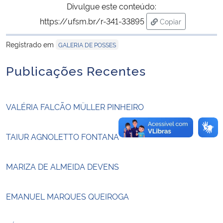
Divulgue este conteúdo:
https://ufsm.br/r-341-33895
Copiar
Secretaria-Geral
para área de tran
Registrado em
GALERIA DE POSSES
Secretaria de Governo
Publicações Recentes
Gabinete de Segurança Institucional
Advocacia-Geral da União
VALÉRIA FALCÃO MÜLLER PINHEIRO
Banco Central do Brasil
TAIUR AGNOLETTO FONTANA
Planalto
MARIZA DE ALMEIDA DEVENS
EMANUEL MARQUES QUEIROGA