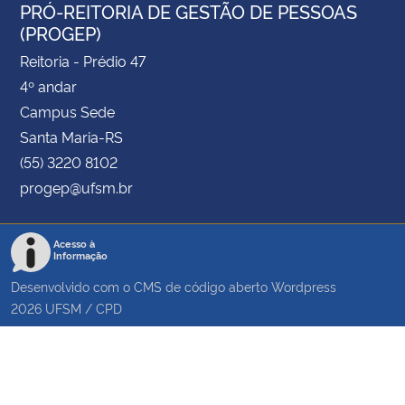
PRÓ-REITORIA DE GESTÃO DE PESSOAS
(PROGEP)
Reitoria - Prédio 47
4º andar
Campus Sede
Santa Maria-RS
(55) 3220 8102
progep@ufsm.br
Acesso à
Informação
Desenvolvido com o CMS de código aberto
Wordpress
2026
UFSM
/
CPD