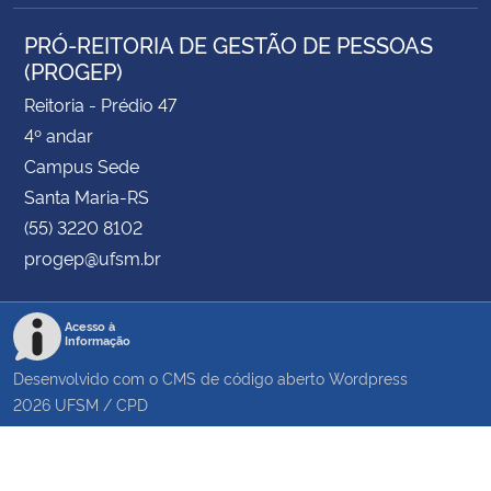
PRÓ-REITORIA DE GESTÃO DE PESSOAS
(PROGEP)
Reitoria - Prédio 47
4º andar
Campus Sede
Santa Maria-RS
(55) 3220 8102
progep@ufsm.br
Acesso à
Informação
Desenvolvido com o CMS de código aberto
Wordpress
2026
UFSM
/
CPD