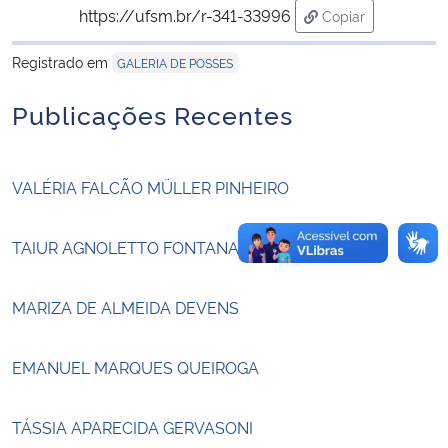
https://ufsm.br/r-341-33996
Copiar
para área de tran
Secretaria-Geral
Registrado em
GALERIA DE POSSES
Secretaria de Governo
Publicações Recentes
Gabinete de Segurança Institucional
VALÉRIA FALCÃO MÜLLER PINHEIRO
Advocacia-Geral da União
TAIUR AGNOLETTO FONTANA
Banco Central do Brasil
MARIZA DE ALMEIDA DEVENS
Planalto
EMANUEL MARQUES QUEIROGA
TÁSSIA APARECIDA GERVASONI