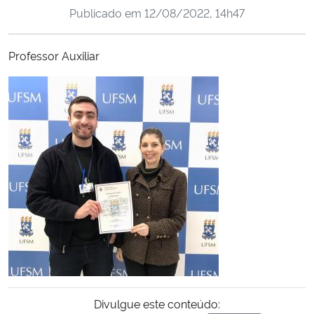
Publicado em
12/08/2022, 14h47
Ministério da Cidadania
Ministério da Saúde
Professor Auxiliar
Ministério de Minas e Energia
Ministério da Ciência, Tecnologia, Inovações e Comunicações
Ministério do Meio Ambiente
Ministério do Turismo
Ministério do Desenvolvimento Regional
Controladoria-Geral da União
Divulgue este conteúdo:
Ministério da Mulher, da Família e dos Direitos Humanos