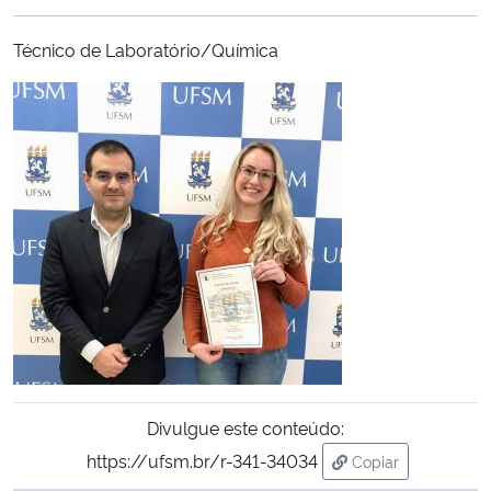
Ministério da Cidadania
Técnico de Laboratório/Química
Ministério da Saúde
Ministério de Minas e Energia
Ministério da Ciência, Tecnologia, Inovações e Comunicações
Ministério do Meio Ambiente
Ministério do Turismo
Ministério do Desenvolvimento Regional
Divulgue este conteúdo:
Controladoria-Geral da União
https://ufsm.br/r-341-34034
Copiar
Ministério da Mulher, da Família e dos Direitos Humanos
para área de tran