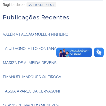
Registrado em
GALERIA DE POSSES
Secretaria-Geral
Publicações Recentes
Secretaria de Governo
VALÉRIA FALCÃO MÜLLER PINHEIRO
Gabinete de Segurança Institucional
TAIUR AGNOLETTO FONTANA
Advocacia-Geral da União
Banco Central do Brasil
MARIZA DE ALMEIDA DEVENS
Planalto
EMANUEL MARQUES QUEIROGA
TÁSSIA APARECIDA GERVASONI
OTÁVIO DE MACEDO MENEZES