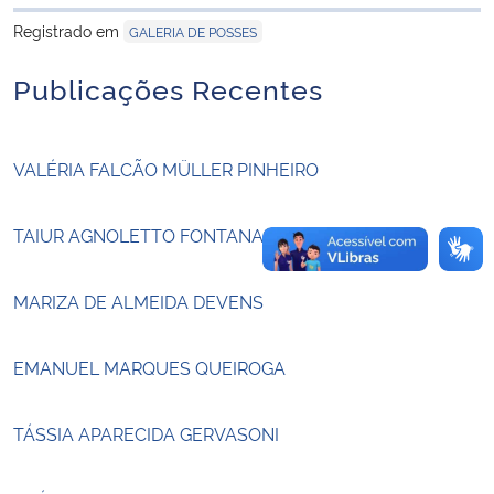
para área de tran
Registrado em
GALERIA DE POSSES
Secretaria-Geral
Publicações Recentes
Secretaria de Governo
VALÉRIA FALCÃO MÜLLER PINHEIRO
Gabinete de Segurança Institucional
Advocacia-Geral da União
TAIUR AGNOLETTO FONTANA
Banco Central do Brasil
MARIZA DE ALMEIDA DEVENS
Planalto
EMANUEL MARQUES QUEIROGA
TÁSSIA APARECIDA GERVASONI