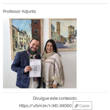
Ministério da Cidadania
Professor Adjunto
Ministério da Saúde
Ministério de Minas e Energia
Ministério da Ciência, Tecnologia, Inovações e Comunicações
Ministério do Meio Ambiente
Ministério do Turismo
Ministério do Desenvolvimento Regional
Controladoria-Geral da União
Divulgue este conteúdo:
https://ufsm.br/r-341-34060
Copiar
Ministério da Mulher, da Família e dos Direitos Humanos