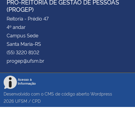
PRÓ-REITORIA DE GESTÃO DE PESSOAS
(PROGEP)
Reitoria - Prédio 47
4º andar
Campus Sede
Santa Maria-RS
(55) 3220 8102
progep@ufsm.br
Acesso à
Informação
Desenvolvido com o CMS de código aberto
Wordpress
2026
UFSM
/
CPD