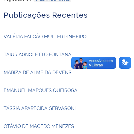
Publicações Recentes
Secretaria-Geral
Secretaria de Governo
VALÉRIA FALCÃO MÜLLER PINHEIRO
Gabinete de Segurança Institucional
TAIUR AGNOLETTO FONTANA
Advocacia-Geral da União
MARIZA DE ALMEIDA DEVENS
Banco Central do Brasil
EMANUEL MARQUES QUEIROGA
Planalto
TÁSSIA APARECIDA GERVASONI
OTÁVIO DE MACEDO MENEZES