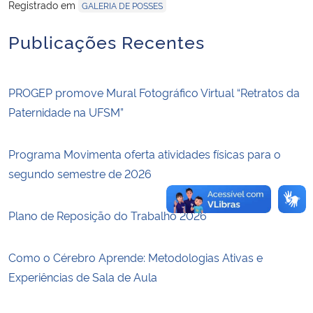
Registrado em
GALERIA DE POSSES
Secretaria-Geral
Publicações Recentes
Secretaria de Governo
PROGEP promove Mural Fotográfico Virtual “Retratos da
Gabinete de Segurança Institucional
Paternidade na UFSM”
Advocacia-Geral da União
Programa Movimenta oferta atividades físicas para o
segundo semestre de 2026
Banco Central do Brasil
Plano de Reposição do Trabalho 2026
Planalto
Como o Cérebro Aprende: Metodologias Ativas e
Experiências de Sala de Aula