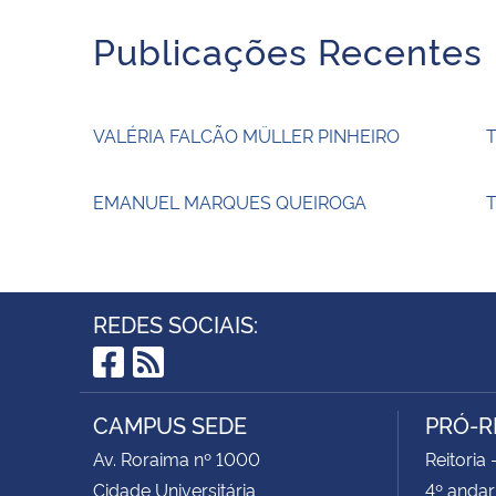
Publicações Recentes
VALÉRIA FALCÃO MÜLLER PINHEIRO
EMANUEL MARQUES QUEIROGA
T
REDES SOCIAIS:
Facebook
RSS
CAMPUS SEDE
PRÓ-R
Av. Roraima nº 1000
Reitoria 
Cidade Universitária
4º andar