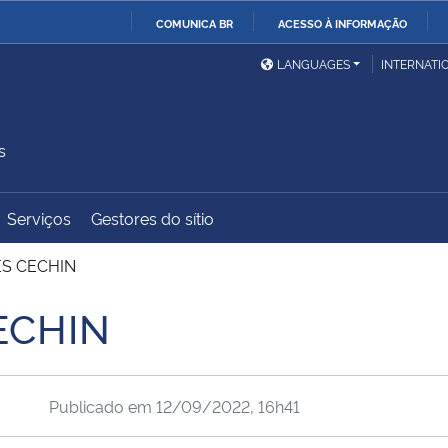
COMUNICA BR
ACESSO À INFORMAÇÃO
Ministério da Defesa
Ministério das Relações
Mini
IR
LANGUAGES
INTERNATI
Exteriores
PARA
O
Ministério da Cidadania
Ministério da Saúde
Mini
CONTEÚDO
s
Serviços
Gestores do sítio
Ministério do
Controladoria-Geral da
Mini
Desenvolvimento Regional
União
Famí
S CECHIN
Hum
ECHIN
Advocacia-Geral da União
Banco Central do Brasil
Plan
Publicado em
12/09/2022, 16h41