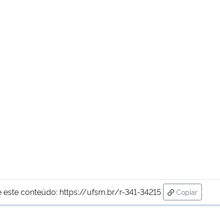
 este conteúdo:
https://ufsm.br/r-341-34215
Copiar
para área d