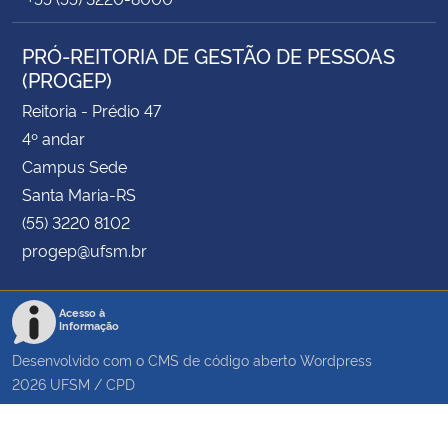
PRÓ-REITORIA DE GESTÃO DE PESSOAS
(PROGEP)
Reitoria - Prédio 47
4º andar
Campus Sede
Santa Maria-RS
(55) 3220 8102
progep@ufsm.br
Acesso à
Informação
Desenvolvido com o CMS de código aberto
Wordpress
2026
UFSM
/
CPD