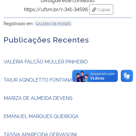
https://ufsm.br/r-341-34596
Copiar
Secretaria-Geral
para área de tran
Registrado em
GALERIA DE POSSES
Secretaria de Governo
Publicações Recentes
Gabinete de Segurança Institucional
VALÉRIA FALCÃO MÜLLER PINHEIRO
Advocacia-Geral da União
Banco Central do Brasil
TAIUR AGNOLETTO FONTANA
Planalto
MARIZA DE ALMEIDA DEVENS
EMANUEL MARQUES QUEIROGA
TÁSSIA APARECIDA GERVASONI