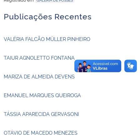
Publicações Recentes
Secretaria-Geral
Secretaria de Governo
VALÉRIA FALCÃO MÜLLER PINHEIRO
Gabinete de Segurança Institucional
TAIUR AGNOLETTO FONTANA
Advocacia-Geral da União
MARIZA DE ALMEIDA DEVENS
Banco Central do Brasil
EMANUEL MARQUES QUEIROGA
Planalto
TÁSSIA APARECIDA GERVASONI
OTÁVIO DE MACEDO MENEZES