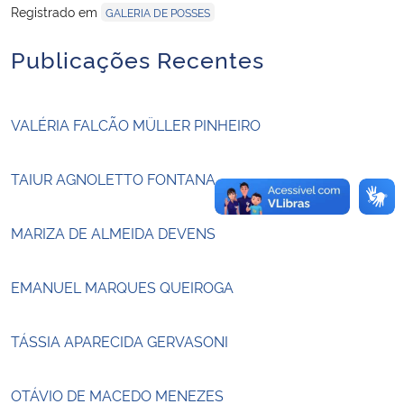
Registrado em
GALERIA DE POSSES
Secretaria-Geral
Publicações Recentes
Secretaria de Governo
VALÉRIA FALCÃO MÜLLER PINHEIRO
Gabinete de Segurança Institucional
TAIUR AGNOLETTO FONTANA
Advocacia-Geral da União
MARIZA DE ALMEIDA DEVENS
Banco Central do Brasil
Planalto
EMANUEL MARQUES QUEIROGA
TÁSSIA APARECIDA GERVASONI
OTÁVIO DE MACEDO MENEZES